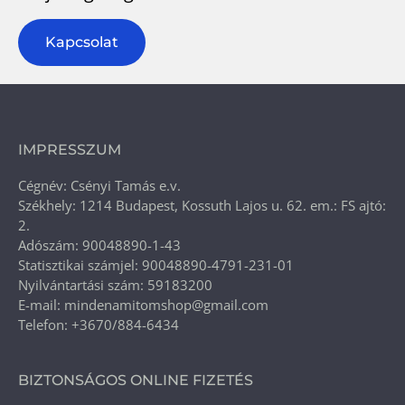
Kapcsolat
IMPRESSZUM
Cégnév: Csényi Tamás e.v.
Székhely: 1214 Budapest, Kossuth Lajos u. 62. em.: FS ajtó:
2.
Adószám: 90048890-1-43
Statisztikai számjel: 90048890-4791-231-01
Nyilvántartási szám: 59183200
E-mail: mindenamitomshop@gmail.com
Telefon: +3670/884-6434
BIZTONSÁGOS ONLINE FIZETÉS