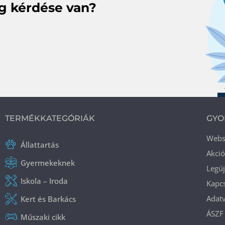
eg kérdése van?
TERMÉKKATEGÓRIÁK
GYO
Web
Állattartás
Akci
Gyermekeknek
Legú
Iskola – Iroda
Kapcs
Adatv
Kert és Barkács
ÁSZF
Műszaki cikk