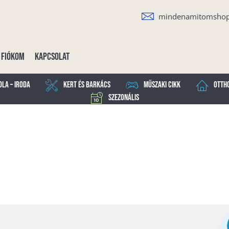
mindenamitomsho
Fiókom
Kapcsolat
ola – Iroda
Kert és Barkács
Műszaki cikk
Otth
Szezonális