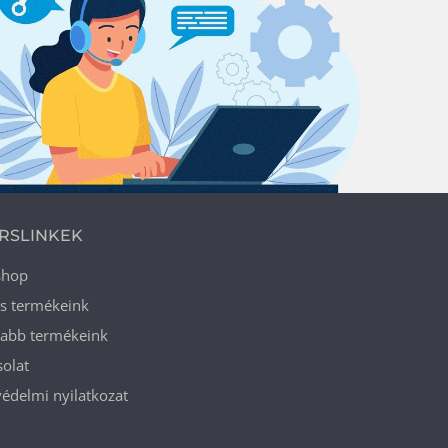
RSLINKEK
shop
ós termékeink
jabb termékeink
olat
édelmi nyilatkozat