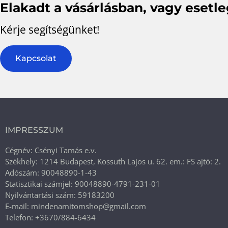
Elakadt a vásárlásban, vagy esetl
Kérje segítségünket!
Kapcsolat
IMPRESSZUM
Cégnév: Csényi Tamás e.v.
Székhely: 1214 Budapest, Kossuth Lajos u. 62. em.: FS ajtó: 2.
Adószám: 90048890-1-43
Statisztikai számjel: 90048890-4791-231-01
Nyilvántartási szám: 59183200
E-mail: mindenamitomshop@gmail.com
Telefon: +3670/884-6434