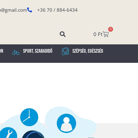
p@gmail.com
+36 70 / 884-6434
0
0
Ft
on
Sport, Szabadidő
Szépség, Egészség