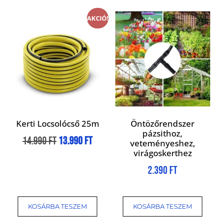
AKCIÓ!
Kerti Locsolócső 25m
Öntözőrendszer
pázsithoz,
14.990
Ft
13.990
Ft
veteményeshez,
virágoskerthez
2.390
Ft
KOSÁRBA TESZEM
KOSÁRBA TESZEM