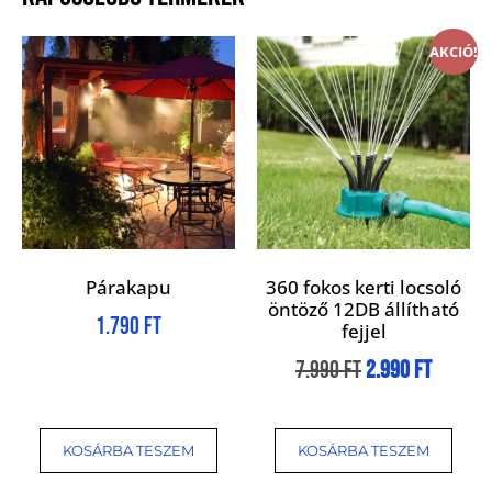
AKCIÓ!
Párakapu
360 fokos kerti locsoló
öntöző 12DB állítható
1.790
Ft
fejjel
7.990
Ft
2.990
Ft
KOSÁRBA TESZEM
KOSÁRBA TESZEM