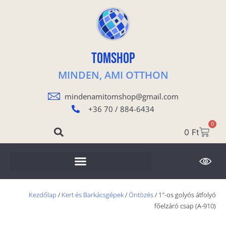
TOMSHOP
MINDEN, AMI OTTHON
mindenamitomshop@gmail.com
+36 70 / 884-6434
0
0
Ft
Kezdőlap
/
Kert és Barkácsgépek
/
Öntözés
/ 1″-os golyós átfolyó
főelzáró csap (A-910)