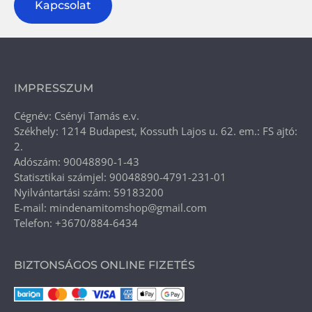
Kapcsolat
IMPRESSZUM
Cégnév: Csényi Tamás e.v.
Székhely: 1214 Budapest, Kossuth Lajos u. 62. em.: FS ajtó:
2.
Adószám: 90048890-1-43
Statisztikai számjel: 90048890-4791-231-01
Nyilvántartási szám: 59183200
E-mail: mindenamitomshop@gmail.com
Telefon: +3670/884-6434
BIZTONSÁGOS ONLINE FIZETÉS