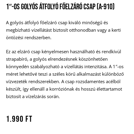
1″-Os Golyós Átfolyó Főelzáró Csap (A-910)
A golyós átfolyó főelzáró csap kiváló minőségű és
megbízható vízellátást biztosít otthonodban vagy a kerti
öntözési rendszerben.
Ez az elzáró csap kényelmesen használható és rendkívül
strapabíró, a golyós elrendezésnek köszönhetően
könnyedén szabályozható a vízellátás intenzitása. A 1″-os
méret lehetővé teszi a széles körű alkalmazást különböző
vízvezeték rendszerekben. A csap rozsdamentes acélból
készült, így ellenáll a korróziónak és hosszú élettartamot
biztosít a vízelzárás során.
1.990
Ft