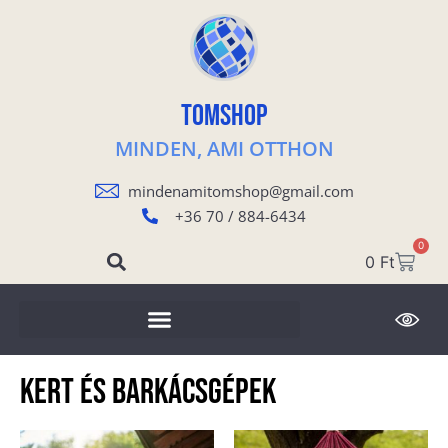
TOMSHOP
MINDEN, AMI OTTHON
mindenamitomshop@gmail.com
+36 70 / 884-6434
0
0
Ft
Kert és Barkácsgépek