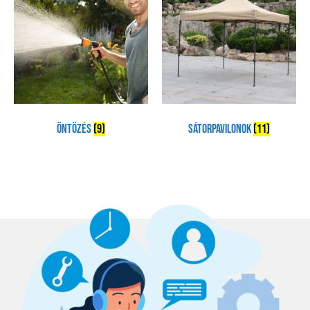
Öntözés
(9)
Sátorpavilonok
(11)