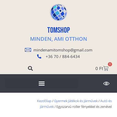
TOMSHOP
MINDEN, AMI OTTHON
mindenamitomshop@gmail.com
+36 70 / 884-6434
0
0
Ft
Kezdőlap
/
Gyermek Játékok és Járművek
/
Autó és
Járművek
/ Egyszarvú roller fényekkel és zenével