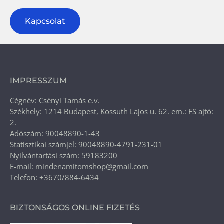
Kapcsolat
IMPRESSZUM
Cégnév: Csényi Tamás e.v.
Székhely: 1214 Budapest, Kossuth Lajos u. 62. em.: FS ajtó:
2.
Adószám: 90048890-1-43
Statisztikai számjel: 90048890-4791-231-01
Nyilvántartási szám: 59183200
E-mail: mindenamitomshop@gmail.com
Telefon: +3670/884-6434
BIZTONSÁGOS ONLINE FIZETÉS