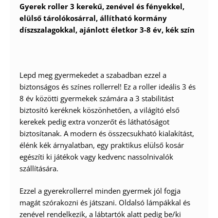
Gyerek roller 3 kerekű, zenével és fényekkel,
elülső tárolókosárral, állítható kormány
díszszalagokkal, ajánlott életkor 3-8 év, kék szín
Lepd meg gyermekedet a szabadban ezzel a
biztonságos és színes rollerrel! Ez a roller ideális 3 és
8 év közötti gyermekek számára a 3 stabilitást
biztosító keréknek köszönhetően, a világító első
kerekek pedig extra vonzerőt és láthatóságot
biztosítanak. A modern és összecsukható kialakítást,
élénk kék árnyalatban, egy praktikus elülső kosár
egészíti ki játékok vagy kedvenc nassolnivalók
szállítására.
Ezzel a gyerekrollerrel minden gyermek jól fogja
magát szórakozni és játszani. Oldalsó lámpákkal és
zenével rendelkezik, a lábtartók alatt pedig be/ki