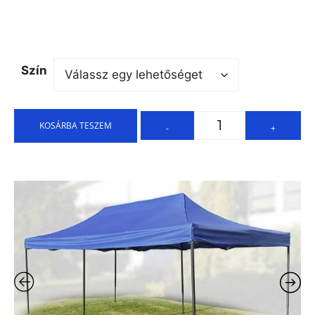
Szín
KOSÁRBA TESZEM
-
+