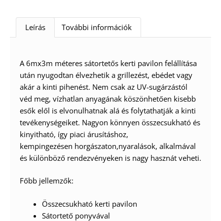
Leírás
További információk
A 6mx3m méteres sátortetős kerti pavilon felállítása
után nyugodtan élvezhetik a grillezést, ebédet vagy
akár a kinti pihenést. Nem csak az UV-sugárzástól
véd meg, vízhatlan anyagának köszönhetően kisebb
esők elől is elvonulhatnak alá és folytathatják a kinti
tevékenységeiket. Nagyon könnyen összecsukható és
kinyitható, így piaci árusításhoz,
kempingezésen horgászaton,nyaralások, alkalmával
és különböző rendezvényeken is nagy hasznát veheti.
Főbb jellemzők:
Összecsukható kerti pavilon
Sátortető ponyvával