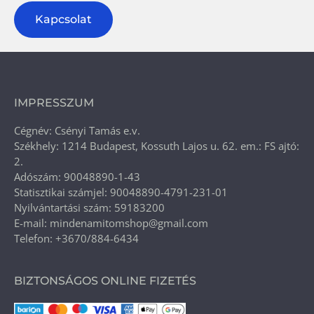
Kapcsolat
IMPRESSZUM
Cégnév: Csényi Tamás e.v.
Székhely: 1214 Budapest, Kossuth Lajos u. 62. em.: FS ajtó:
2.
Adószám: 90048890-1-43
Statisztikai számjel: 90048890-4791-231-01
Nyilvántartási szám: 59183200
E-mail: mindenamitomshop@gmail.com
Telefon: +3670/884-6434
BIZTONSÁGOS ONLINE FIZETÉS