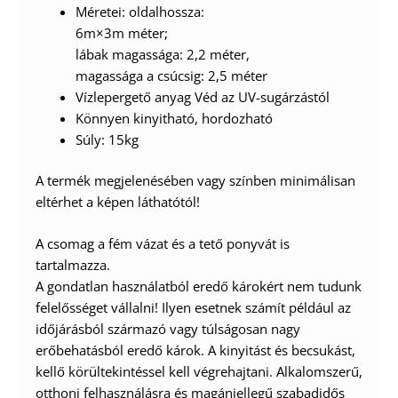
Méretei: oldalhossza:
6m×3m méter;
lábak magassága: 2,2 méter,
magassága a csúcsig: 2,5 méter
Vízlepergető anyag Véd az UV-sugárzástól
Könnyen kinyitható, hordozható
Súly: 15kg
A termék megjelenésében vagy színben minimálisan
eltérhet a képen láthatótól!
A csomag a fém vázat és a tető ponyvát is
tartalmazza.
A gondatlan használatból eredő károkért nem tudunk
felelősséget vállalni! Ilyen esetnek számít például az
időjárásból származó vagy túlságosan nagy
erőbehatásból eredő károk. A kinyitást és becsukást,
kellő körültekintéssel kell végrehajtani. Alkalomszerű,
otthoni felhasználásra és magánjellegű szabadidős