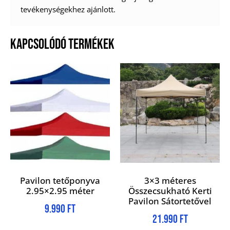
tevékenységekhez ajánlott.
KAPCSOLÓDÓ TERMÉKEK
Pavilon tetőponyva
3×3 méteres
2.95×2.95 méter
Összecsukható Kerti
Pavilon Sátortetővel
9.990
Ft
21.990
Ft