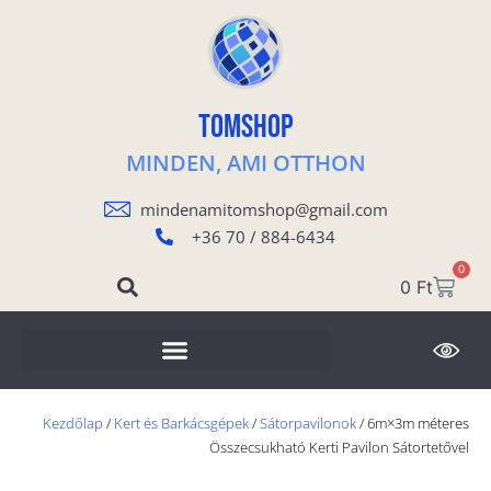
TOMSHOP
MINDEN, AMI OTTHON
mindenamitomshop@gmail.com
+36 70 / 884-6434
0
0
Ft
Kezdőlap
/
Kert és Barkácsgépek
/
Sátorpavilonok
/ 6m×3m méteres
Összecsukható Kerti Pavilon Sátortetővel