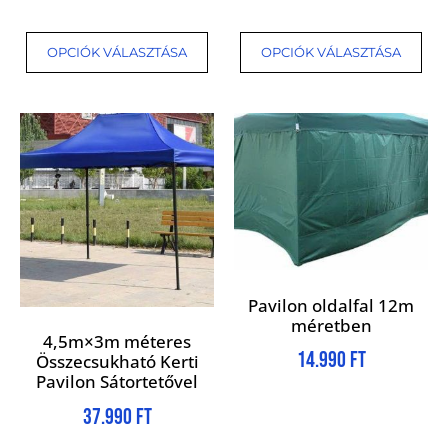
OPCIÓK VÁLASZTÁSA
OPCIÓK VÁLASZTÁSA
Pavilon oldalfal 12m
méretben
4,5m×3m méteres
14.990
Ft
Összecsukható Kerti
Pavilon Sátortetővel
37.990
Ft