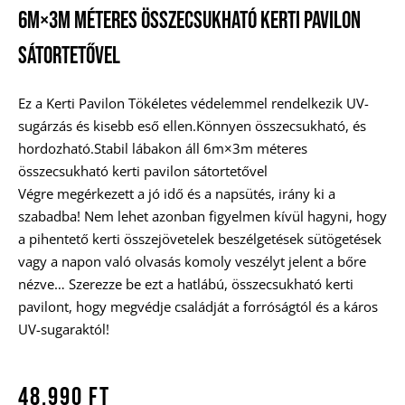
6m×3m Méteres Összecsukható Kerti Pavilon
Sátortetővel
Ez a Kerti Pavilon Tökéletes védelemmel rendelkezik UV-
sugárzás és kisebb eső ellen.Könnyen összecsukható, és
hordozható.Stabil lábakon áll 6m×3m méteres
összecsukható kerti pavilon sátortetővel
Végre megérkezett a jó idő és a napsütés, irány ki a
szabadba! Nem lehet azonban figyelmen kívül hagyni, hogy
a pihentető kerti összejövetelek beszélgetések sütögetések
vagy a napon való olvasás komoly veszélyt jelent a bőre
nézve… Szerezze be ezt a hatlábú, összecsukható kerti
pavilont, hogy megvédje családját a forróságtól és a káros
UV-sugaraktól!
48.990
Ft