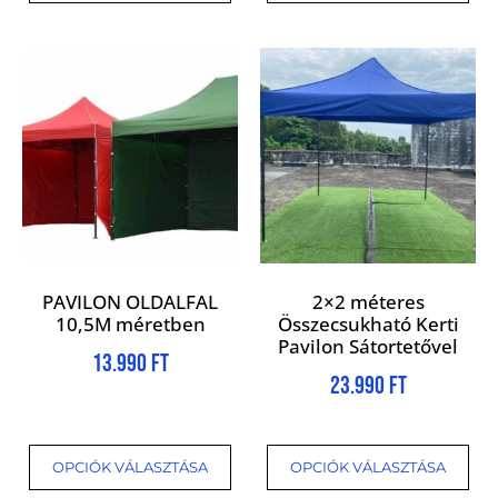
PAVILON OLDALFAL
2×2 méteres
10,5M méretben
Összecsukható Kerti
Pavilon Sátortetővel
13.990
Ft
23.990
Ft
OPCIÓK VÁLASZTÁSA
OPCIÓK VÁLASZTÁSA