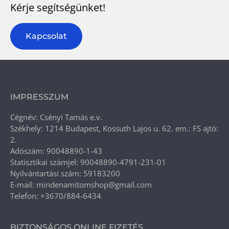
Kérje segítségünket!
Kapcsolat
IMPRESSZUM
Cégnév: Csényi Tamás e.v.
Székhely: 1214 Budapest, Kossuth Lajos u. 62. em.: FS ajtó:
2.
Adószám: 90048890-1-43
Statisztikai számjel: 90048890-4791-231-01
Nyilvántartási szám: 59183200
E-mail: mindenamitomshop@gmail.com
Telefon: +3670/884-6434
BIZTONSÁGOS ONLINE FIZETÉS