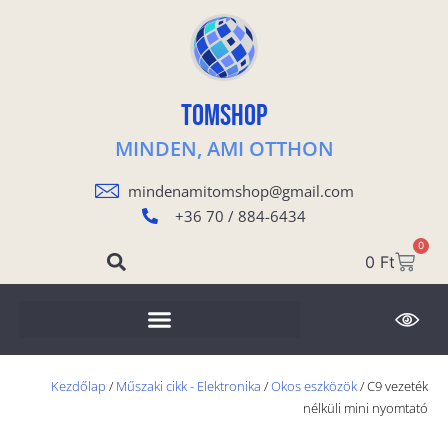
TOMSHOP
MINDEN, AMI OTTHON
mindenamitomshop@gmail.com
+36 70 / 884-6434
0
0
Ft
Kezdőlap
/
Műszaki cikk - Elektronika
/
Okos eszközök
/ C9 vezeték
nélküli mini nyomtató