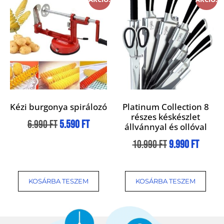
Kézi burgonya spirálozó
Platinum Collection 8
részes késkészlet
6.990
Ft
5.590
Ft
állvánnyal és ollóval
10.990
Ft
9.990
Ft
KOSÁRBA TESZEM
KOSÁRBA TESZEM