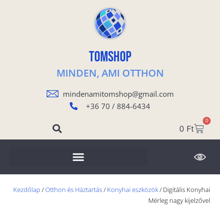
TOMSHOP
MINDEN, AMI OTTHON
mindenamitomshop@gmail.com
+36 70 / 884-6434
0
0
Ft
Kezdőlap
/
Otthon és Háztartás
/
Konyhai eszközök
/ Digitális Konyhai
Mérleg nagy kijelzővel