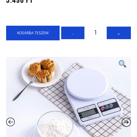
3.490
Ft
KOSÁRBA TESZEM
-
+