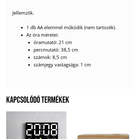
Jellemzők.
1 db AA elemmel működik (nem tartozék).
Az óra méretei:
óramutató: 21 cm
percmutató: 38,5 cm
számok: 8,5 cm
számjegy vastagsága: 1 cm
KAPCSOLÓDÓ TERMÉKEK