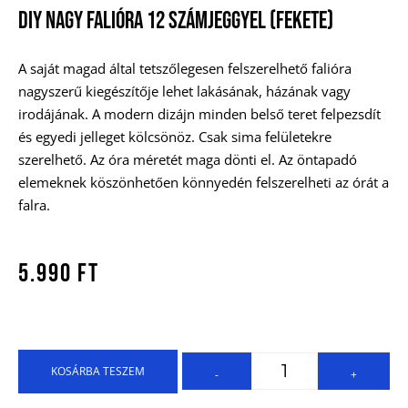
DIY NAGY FALIÓRA 12 SZÁMJEGGYEL (FEKETE)
A saját magad által tetszőlegesen felszerelhető falióra
nagyszerű kiegészítője lehet lakásának, házának vagy
irodájának. A modern dizájn minden belső teret felpezsdít
és egyedi jelleget kölcsönöz. Csak sima felületekre
szerelhető. Az óra méretét maga dönti el. Az öntapadó
elemeknek köszönhetően könnyedén felszerelheti az órát a
falra.
5.990
Ft
KOSÁRBA TESZEM
-
+