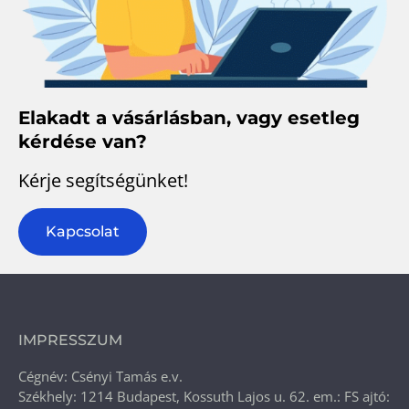
Elakadt a vásárlásban, vagy esetleg
kérdése van?
Kérje segítségünket!
Kapcsolat
IMPRESSZUM
Cégnév: Csényi Tamás e.v.
Székhely: 1214 Budapest, Kossuth Lajos u. 62. em.: FS ajtó: