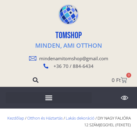
TOMSHOP
MINDEN, AMI OTTHON
mindenamitomshop@gmail.com
+36 70 / 884-6434
0
0
Ft
Kezdőlap
/
Otthon és Háztartás
/
Lakás dekoráció
/ DIY NAGY FALIÓRA
12 SZÁMJEGGYEL (FEKETE)