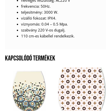
névleges feszültség: AC220 V
frekvencia: 50Hz.
teljesítmény: 3000 W.
vízálló fokozat: IPX4.
víznyomás: 0.04 – 0.5 Mpa.
szabvány 220 V-os dugalj.
110 cm-es kábellel rendelkezik.
KAPCSOLÓDÓ TERMÉKEK