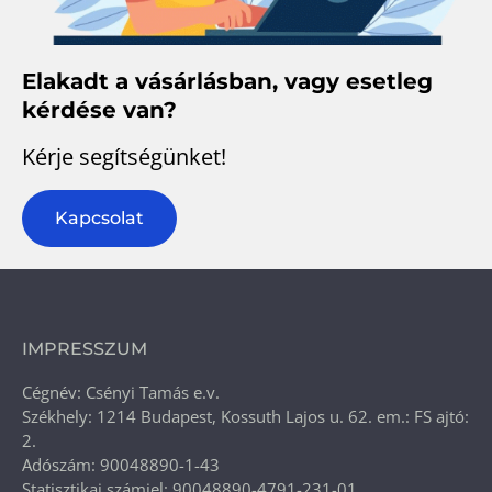
Elakadt a vásárlásban, vagy esetleg
kérdése van?
Kérje segítségünket!
Kapcsolat
IMPRESSZUM
Cégnév: Csényi Tamás e.v.
Székhely: 1214 Budapest, Kossuth Lajos u. 62. em.: FS ajtó:
2.
Adószám: 90048890-1-43
Statisztikai számjel: 90048890-4791-231-01