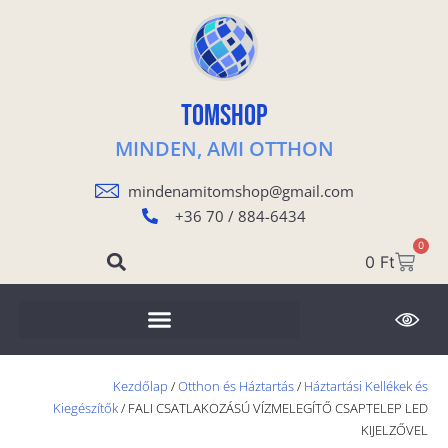
TOMSHOP
MINDEN, AMI OTTHON
mindenamitomshop@gmail.com
+36 70 / 884-6434
0
0
Ft
Kezdőlap
/
Otthon és Háztartás
/
Háztartási Kellékek és
Kiegészítők
/ FALI CSATLAKOZÁSÚ VÍZMELEGÍTŐ CSAPTELEP LED
KIJELZŐVEL