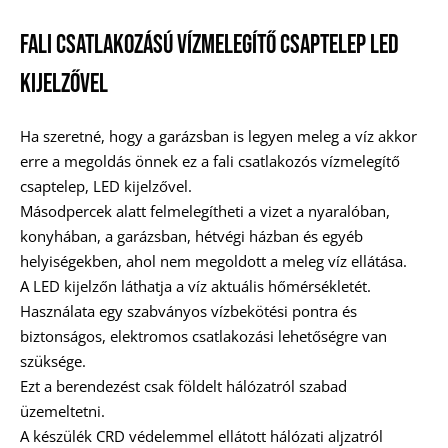
FALI CSATLAKOZÁSÚ VÍZMELEGÍTŐ CSAPTELEP LED
KIJELZŐVEL
Ha szeretné, hogy a garázsban is legyen meleg a víz akkor
erre a megoldás önnek ez a fali csatlakozós vízmelegítő
csaptelep, LED kijelzővel.
Másodpercek alatt felmelegítheti a vizet a nyaralóban,
konyhában, a garázsban, hétvégi házban és egyéb
helyiségekben, ahol nem megoldott a meleg víz ellátása.
A LED kijelzőn láthatja a víz aktuális hőmérsékletét.
Használata egy szabványos vízbekötési pontra és
biztonságos, elektromos csatlakozási lehetőségre van
szüksége.
Ezt a berendezést csak földelt hálózatról szabad
üzemeltetni.
A készülék CRD védelemmel ellátott hálózati aljzatról