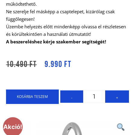
működtethető.
Ne szerelje fel másképp a csaptelepet, kizárólag csak
függőlegesen!
Üzembe helyezés előtt mindenképp olvassa el részletesen
és körültekintően a használati útmutatót!
A beszereléshez kérje szakember segítségét!
10.490
Ft
9.990
Ft
KOSÁRBA TESZEM
-
+
Akció!