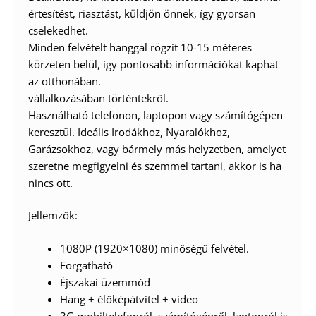
értesítést, riasztást, küldjön önnek, így gyorsan
cselekedhet.
Minden felvételt hanggal rögzít 10-15 méteres
körzeten belül, így pontosabb információkat kaphat
az otthonában.
vállalkozásában történtekről.
Használható telefonon, laptopon vagy számítógépen
keresztül. Ideális Irodákhoz, Nyaralókhoz,
Garázsokhoz, vagy bármely más helyzetben, amelyet
szeretne megfigyelni és szemmel tartani, akkor is ha
nincs ott.
Jellemzők:
1080P (1920×1080) minőségű felvétel.
Forgatható
Éjszakai üzemmód
Hang + élőképátvitel + video
3G mobiltelefonról, számítógépről, laptopról is