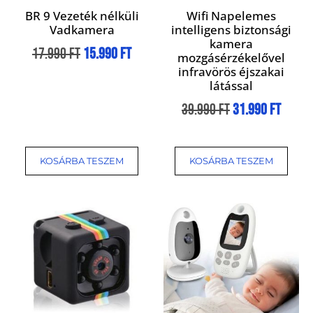
BR 9 Vezeték nélküli
Wifi Napelemes
Vadkamera
intelligens biztonsági
kamera
17.990
Ft
15.990
Ft
mozgásérzékelővel
infravörös éjszakai
látással
39.990
Ft
31.990
Ft
KOSÁRBA TESZEM
KOSÁRBA TESZEM