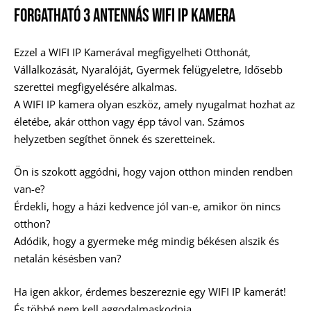
Forgatható 3 Antennás WiFi IP Kamera
Ezzel a WIFI IP Kamerával megfigyelheti Otthonát,
Vállalkozását, Nyaralóját, Gyermek felügyeletre, Idősebb
szerettei megfigyelésére alkalmas.
A WIFI IP kamera olyan eszköz, amely nyugalmat hozhat az
életébe, akár otthon vagy épp távol van. Számos
helyzetben segíthet önnek és szeretteinek.
Ön is szokott aggódni, hogy vajon otthon minden rendben
van-e?
Érdekli, hogy a házi kedvence jól van-e, amikor ön nincs
otthon?
Adódik, hogy a gyermeke még mindig békésen alszik és
netalán késésben van?
Ha igen akkor, érdemes beszereznie egy WIFI IP kamerát!
És többé nem kell aggodalmaskodnia.