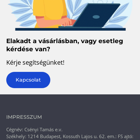
Elakadt a vásárlásban, vagy esetleg
kérdése van?
Kérje segítségünket!
Kapcsolat
IMPRESSZUM
Cégnév: Csényi Tamás e.v.
Székhely: 1214 Budapest, Kossuth Lajos u. 62. em.: FS ajtó: