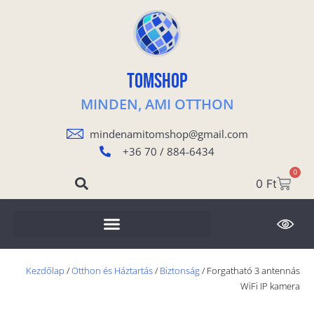
TOMSHOP
MINDEN, AMI OTTHON
mindenamitomshop@gmail.com
+36 70 / 884-6434
0
0
Ft
Kezdőlap
/
Otthon és Háztartás
/
Biztonság
/ Forgatható 3 antennás
WiFi IP kamera