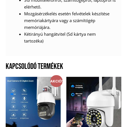
elérhető.
Mozgásérzékelés esetén felvételek készítése
memóriakártyára vagy a számítógép
memóriájára.
Kétirányú hangátvitel (Sd kártya nem
tartozéka)
KAPCSOLÓDÓ TERMÉKEK
AKCIÓ!