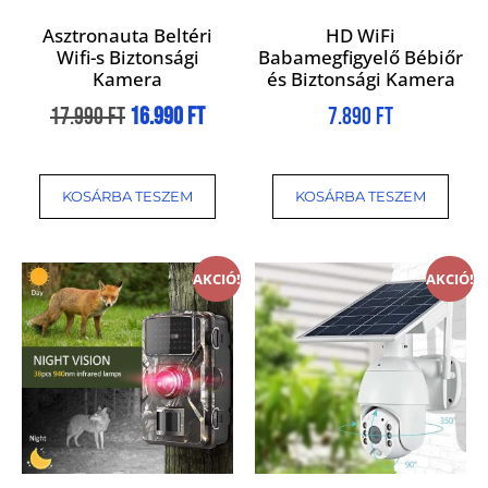
Asztronauta Beltéri
HD WiFi
Wifi-s Biztonsági
Babamegfigyelő Bébiőr
Kamera
és Biztonsági Kamera
17.990
Ft
16.990
Ft
7.890
Ft
KOSÁRBA TESZEM
KOSÁRBA TESZEM
AKCIÓ!
AKCIÓ!