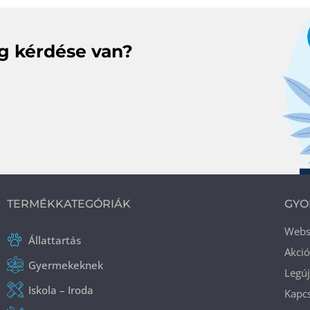
eg kérdése van?
TERMÉKKATEGÓRIÁK
GYO
Web
Állattartás
Akci
Gyermekeknek
Legú
Iskola – Iroda
Kapcs