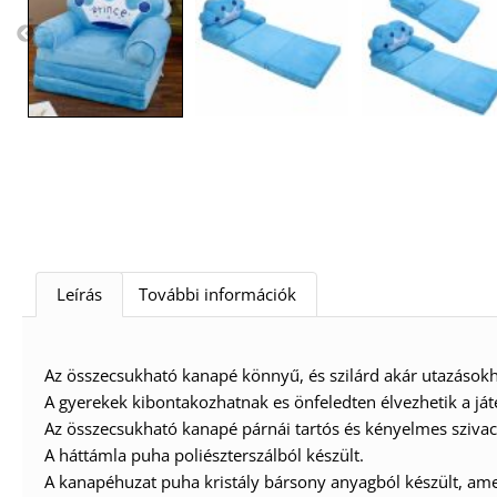
Leírás
További információk
Az összecsukható kanapé könnyű, és szilárd akár utazások
A gyerekek kibontakozhatnak es önfeledten élvezhetik a já
Az összecsukható kanapé párnái tartós és kényelmes szivacs
A háttámla puha poliészterszálból készült.
A kanapéhuzat puha kristály bársony anyagból készült, amel