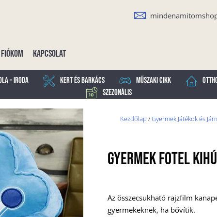
mindenamitomsho
Fiókom
Kapcsolat
ola – Iroda
Kert és Barkács
Műszaki cikk
Otth
Szezonális
Kezdőlap
/
Gyermek Játékok és Já
GYERMEK FOTEL KIHÚ
Az összecsukható rajzfilm kanapé 
gyermekeknek, ha bővítik.