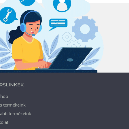
RSLINKEK
shop
ós termékeink
jabb termékeink
olat