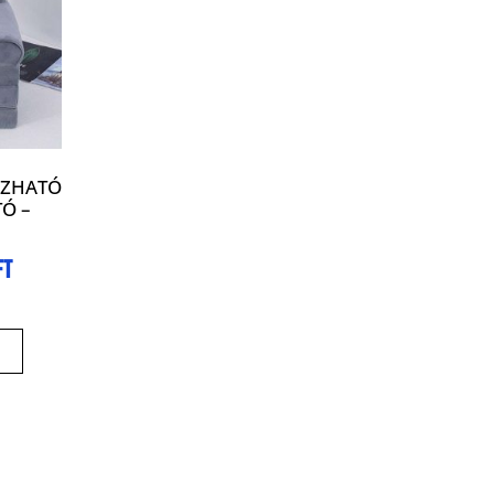
UZHATÓ
Ó –
Ft