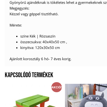
Gyönyörű ajándéknak is tökéletes lehet a gyermekeknek sz
Megjegyzés:
Kézzel vagy géppel tisztítható.
Mérete:
színe Kék | Rózsaszín
összecsukva: 40x40x50 cm ,
kinyitva: 120x30x50 cm
Ajánlott korosztály 6 hó- 7 éves korig.
KAPCSOLÓDÓ TERMÉKEK
AKCIÓ!