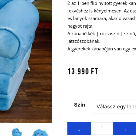
2 az 1-ben flip nyitott gyerek ka
fekvéshez is kényelmesen. Az ös
és lányok számára, akár olvasásh
nagyot rajta.
A kanapé kék | rózsaszín | színű,
játszószobának.
A gyerekek kanapéján van egy ext
13.990
Ft
Szín
-
+