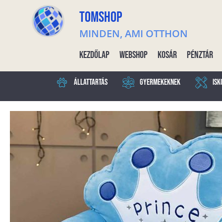
TOMSHOP
MINDEN, AMI OTTHON
Kezdőlap
Webshop
Kosár
Pénztár
Állattartás
Gyermekeknek
Isk