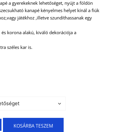
napé a gyerekeknek lehetőséget, nyújt a földön
szecsukható kanapé kényelmes helyet kínál a fiúk
oz,vagy játékhoz ,illetve szundíthassanak egy
 és korona alakú, kiváló dekorációja a
ra széles kar is.
KOSÁRBA TESZEM