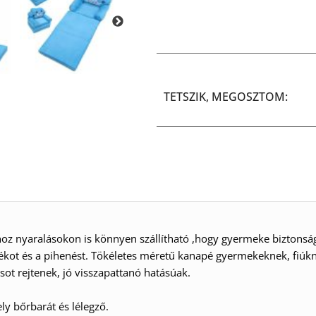
TETSZIK, MEGOSZTOM:
hoz nyaralásokon is könnyen szállítható ,hogy gyermeke biztonsá
tékot és a pihenést. Tökéletes méretű kanapé gyermekeknek, fiúk
ot rejtenek, jó visszapattanó hatásúak.
y bőrbarát és lélegző.