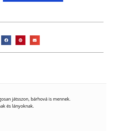
gosan játsszon, bárhová is mennek.
nak és lányoknak.