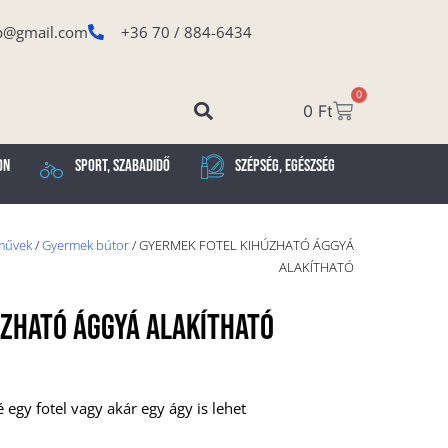
p@gmail.com
+36 70 / 884-6434
0
0
Ft
on
Sport, Szabadidő
Szépség, Egészség
rművek
/
Gyermek bútor
/ GYERMEK FOTEL KIHÚZHATÓ ÁGGYÁ
ALAKÍTHATÓ
ZHATÓ ÁGGYÁ ALAKÍTHATÓ
egy fotel vagy akár egy ágy is lehet