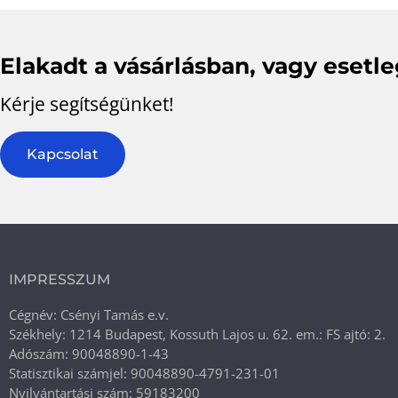
Elakadt a vásárlásban, vagy esetl
Kérje segítségünket!
Kapcsolat
IMPRESSZUM
Cégnév: Csényi Tamás e.v.
Székhely: 1214 Budapest, Kossuth Lajos u. 62. em.: FS ajtó: 2.
Adószám: 90048890-1-43
Statisztikai számjel: 90048890-4791-231-01
Nyilvántartási szám: 59183200