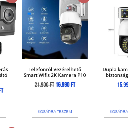
erás
Telefonról Vezérelhető
Dupla kame
látó
Smart Wifis 2K Kamera P10
biztonsá
21.900
Ft
16.990
Ft
15.9
Ft
KOSÁRBA TESZEM
KOSÁRBA