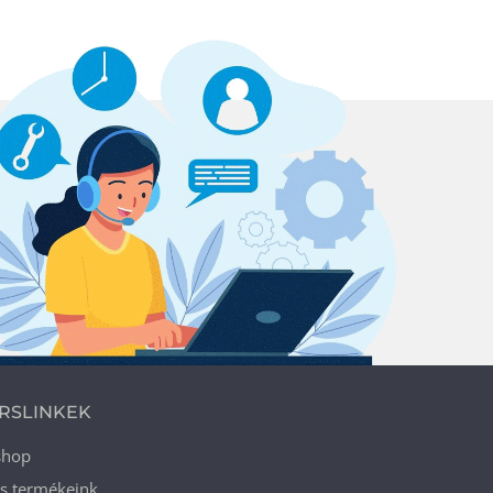
RSLINKEK
shop
ós termékeink