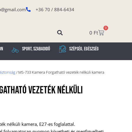
p@gmail.com
+36 70 / 884-6434
0
0
Ft
on
Sport, Szabadidő
Szépség, Egészség
Biztonság
/ MS-733 Kamera Forgatható vezeték nélküli kamera
gatható Vezeték Nélküli
k nélküli kamera, E27-es foglalattal.
el folyamatosan nyomon követheti és megfigyelheti