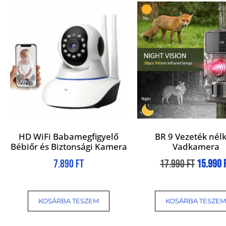
HD WiFi Babamegfigyelő
BR 9 Vezeték nélk
Bébiőr és Biztonsági Kamera
Vadkamera
7.890
Ft
17.990
Ft
15.990
KOSÁRBA TESZEM
KOSÁRBA TESZEM