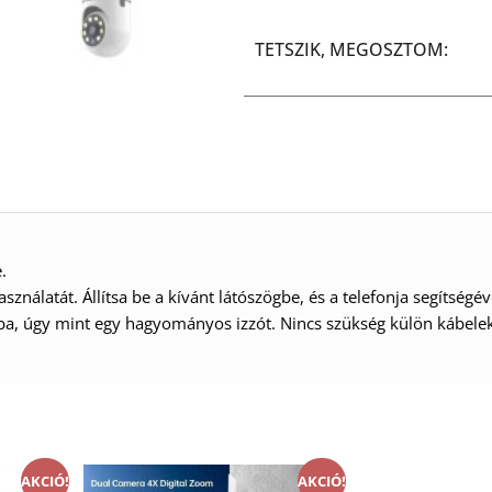
TETSZIK, MEGOSZTOM:
.
nálatát. Állítsa be a kívánt látószögbe, és a telefonja segítségév
atba, úgy mint egy hagyományos izzót. Nincs szükség külön kábele
AKCIÓ!
AKCIÓ!