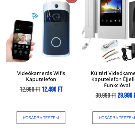
Videókamerás Wifis
Kültéri Videókam
Kaputelefon
Kaputelefon Éjjel
Funkcióval
12.990
Ft
12.490
Ft
30.990
Ft
29.990
KOSÁRBA TESZEM
KOSÁRBA TESZEM