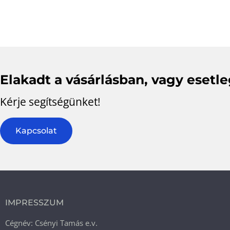
Elakadt a vásárlásban, vagy esetl
Kérje segítségünket!
Kapcsolat
IMPRESSZUM
Cégnév: Csényi Tamás e.v.