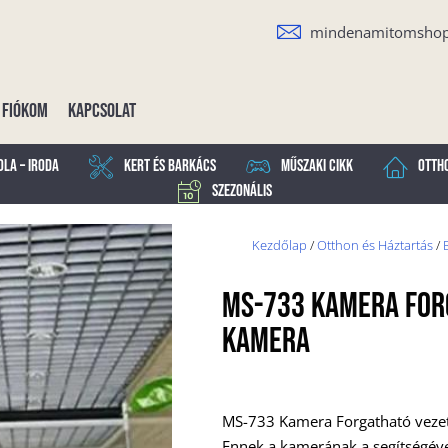
mindenamitomsho
Fiókom
Kapcsolat
ola – Iroda
Kert és Barkács
Műszaki cikk
Otth
Szezonális
Kezdőlap
/
Otthon és Háztartás
/
MS-733 Kamera For
Kamera
MS-733 Kamera Forgatható vezeté
Ennek a kamerának a segítségév