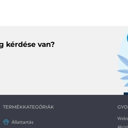
eg kérdése van?
TERMÉKKATEGÓRIÁK
GYO
Web
Állattartás
Akci