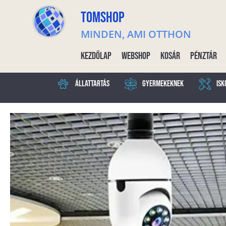
TOMSHOP
MINDEN, AMI OTTHON
Kezdőlap
Webshop
Kosár
Pénztár
Állattartás
Gyermekeknek
Isk