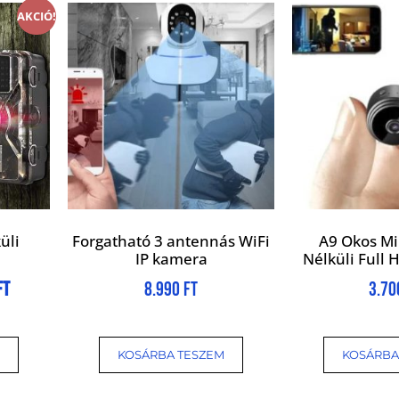
AKCIÓ!
üli
Forgatható 3 antennás WiFi
A9 Okos Mi
IP kamera
Nélküli Full
Ft
8.990
Ft
3.7
KOSÁRBA TESZEM
KOSÁRBA