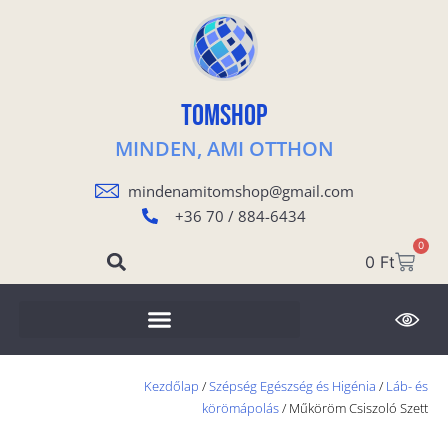
TOMSHOP
MINDEN, AMI OTTHON
mindenamitomshop@gmail.com
+36 70 / 884-6434
0
0
Ft
Kezdőlap
/
Szépség Egészség és Higénia
/
Láb- és
körömápolás
/ Műköröm Csiszoló Szett