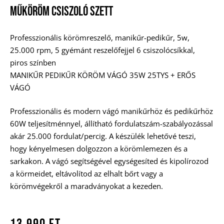
Műköröm Csiszoló Szett
Professzionális körömreszelő, manikűr-pedikűr, 5w,
25.000 rpm, 5 gyémánt reszelőfejjel 6 csiszolócsíkkal,
piros színben
MANIKŰR PEDIKŰR KÖRÖM VÁGÓ 35W 25TYS + ERŐS
VÁGÓ
Professzionális és modern vágó manikűrhöz és pedikűrhöz
60W teljesítménnyel, állítható fordulatszám-szabályozással
akár 25.000 fordulat/percig. A készülék lehetővé teszi,
hogy kényelmesen dolgozzon a körömlemezen és a
sarkakon. A vágó segítségével egységesíted és kipolírozod
a körmeidet, eltávolítod az elhalt bőrt vagy a
körömvégekről a maradványokat a kezeden.