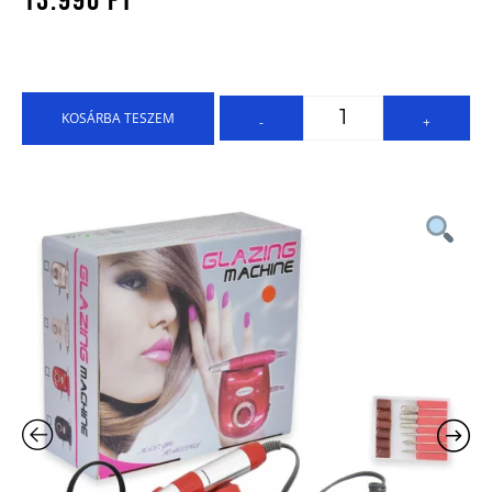
13.990
Ft
KOSÁRBA TESZEM
-
+