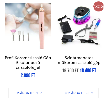
AKCIÓ!
Profi Körömcsiszoló Gép
Színátmenetes
5 különböző
műköröm csiszoló gép
csiszolófejjel
19.700
Ft
18.490
Ft
2.890
Ft
KOSÁRBA TESZEM
KOSÁRBA TESZEM