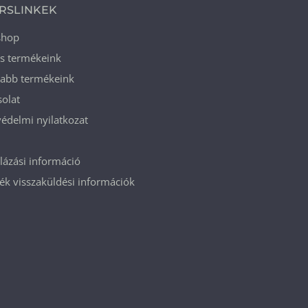
RSLINKEK
shop
ós termékeink
jabb termékeink
olat
édelmi nyilatkozat
ázási információ
k visszaküldési információk