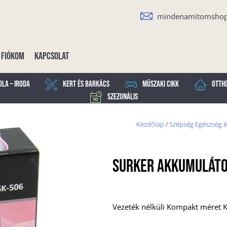
mindenamitomsho
Fiókom
Kapcsolat
ola – Iroda
Kert és Barkács
Műszaki cikk
Otth
Szezonális
Kezdőlap
/
Szépség Egészség é
Surker Akkumuláto
Vezeték nélküli Kompakt méret Kie