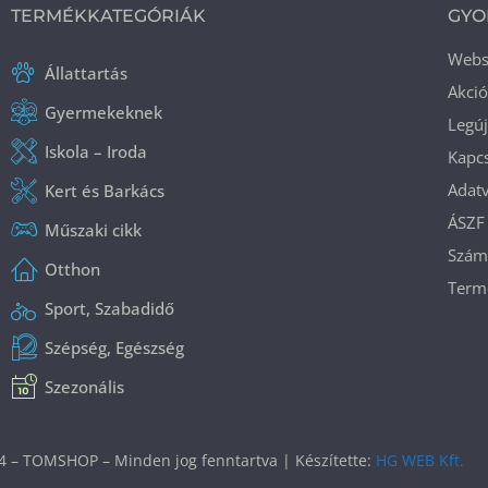
TERMÉKKATEGÓRIÁK
GYO
Web
Állattartás
Akci
Gyermekeknek
Legú
Iskola – Iroda
Kapcs
Adatv
Kert és Barkács
ÁSZF
Műszaki cikk
Száml
Otthon
Termé
Sport, Szabadidő
Szépség, Egészség
Szezonális
4 – TOMSHOP – Minden jog fenntartva | Készítette:
HG WEB Kft.