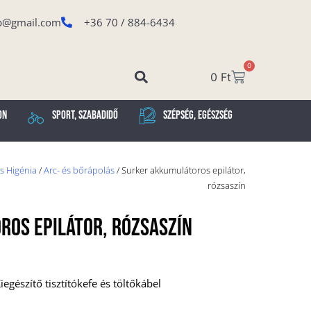
p@gmail.com
+36 70 / 884-6434
0
0
Ft
on
Sport, Szabadidő
Szépség, Egészség
s Higénia
/
Arc- és bőrápolás
/ Surker akkumulátoros epilátor,
rózsaszín
ros Epilátor, Rózsaszín
gészítő tisztítókefe és töltőkábel