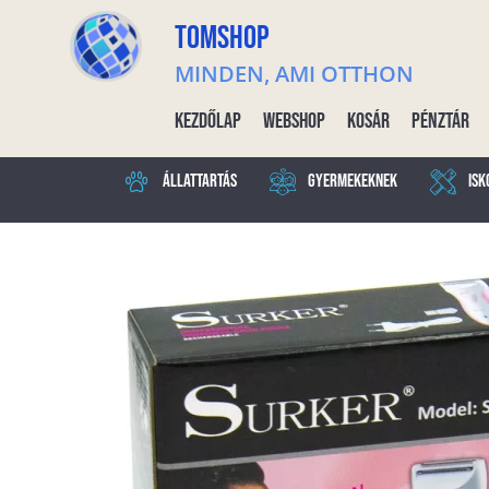
TOMSHOP
MINDEN, AMI OTTHON
Kezdőlap
Webshop
Kosár
Pénztár
Állattartás
Gyermekeknek
Isk