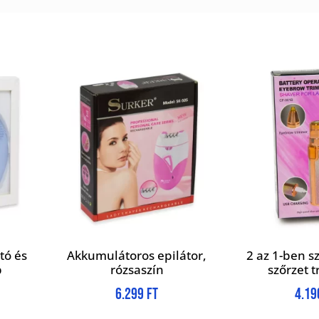
tó és
Akkumulátoros epilátor,
2 az 1-ben 
p
rózsaszín
szőrzet 
6.299
Ft
4.1