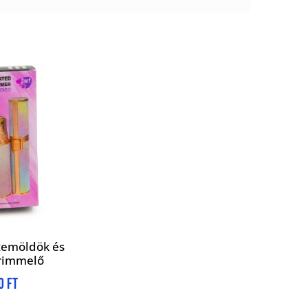
szemöldök és
trimmelő
90
Ft