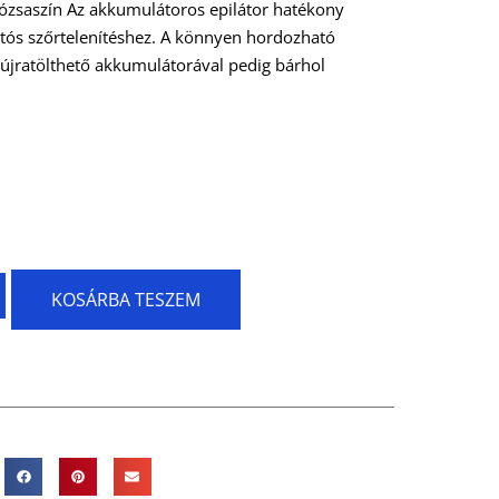
rózsaszín Az akkumulátoros epilátor hatékony
rtós szőrtelenítéshez. A könnyen hordozható
, újratölthető akkumulátorával pedig bárhol
KOSÁRBA TESZEM