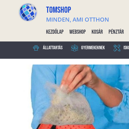
TOMSHOP
MINDEN, AMI OTTHON
Kezdőlap
Webshop
Kosár
Pénztár
Állattartás
Gyermekeknek
Isk