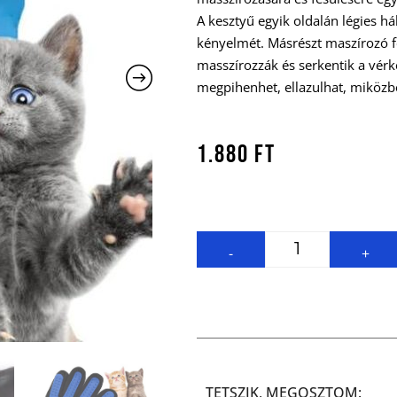
A kesztyű egyik oldalán légies há
kényelmét. Másrészt maszírozó f
masszírozzák és serkentik a vérk
megpihenhet, ellazulhat, miközbe
1.880
Ft
-
+
TETSZIK, MEGOSZTOM: