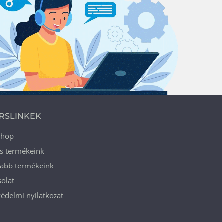
RSLINKEK
shop
ós termékeink
jabb termékeink
olat
édelmi nyilatkozat