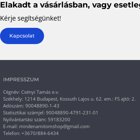
Elakadt a vásárlásban, vagy esetl
Kérje segítségünket!
Kapcsolat
IMPRESSZUM
Cégnév: Csényi Tamás e.v.
Székhely: 1214 Budapest, Kossuth Lajos u. 62. em.: FS ajtó: 2.
Adószám: 90048890-1-43
Statisztikai számjel: 90048890-4791-231-01
Nyilvántartási szám: 59183200
E-mail: mindenamitomshop@gmail.com
Telefon: +3670/884-6434