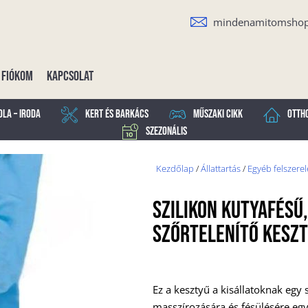
mindenamitomsho
Fiókom
Kapcsolat
ola – Iroda
Kert és Barkács
Műszaki cikk
Otth
Szezonális
Kezdőlap
/
Állattartás
/
Egyéb felszerel
Szilikon Kutyafésű
Szőrtelenítő Kesz
Ez a kesztyű a kisállatoknak egy
masszírozására és fésülésére eg