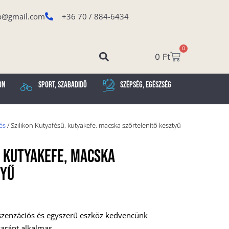
p@gmail.com
+36 70 / 884-6434
0
0
Ft
on
Sport, Szabadidő
Szépség, Egészség
és
/ Szilikon Kutyafésű, kutyakefe, macska szőrtelenítő kesztyű
, Kutyakefe, Macska
tyű
 szenzációs és egyszerű eszköz kedvencünk
yaránt alkalmas.