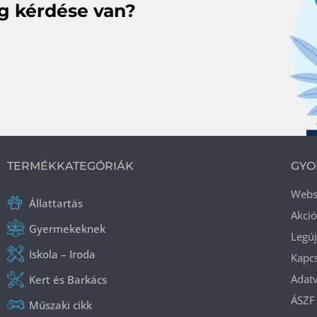
eg kérdése van?
TERMÉKKATEGÓRIÁK
GYO
Web
Állattartás
Akci
Gyermekeknek
Legú
Iskola – Iroda
Kapcs
Adatv
Kert és Barkács
ÁSZF
Műszaki cikk