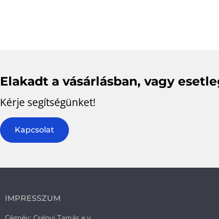
Elakadt a vásárlásban, vagy esetl
Kérje segítségünket!
Kapcsolat
IMPRESSZUM
Cégnév: Csényi Tamás e.v.