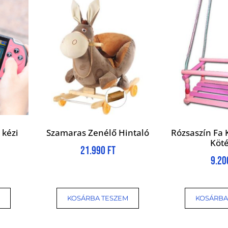
 kézi
Szamaras Zenélő Hintaló
Rózsaszín Fa 
Köté
21.990
Ft
9.2
KOSÁRBA TESZEM
KOSÁRBA