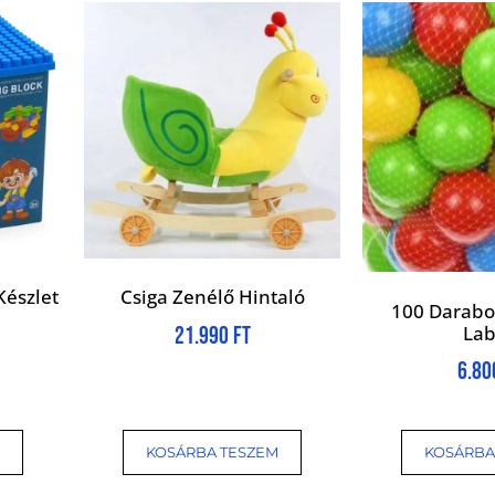
Készlet
Csiga Zenélő Hintaló
100 Darab
La
21.990
Ft
6.8
KOSÁRBA TESZEM
KOSÁRBA