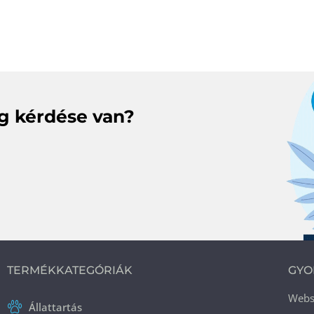
eg kérdése van?
TERMÉKKATEGÓRIÁK
GYO
Web
Állattartás