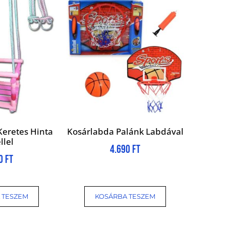
Keretes Hinta
Kosárlabda Palánk Labdával
llel
4.690
Ft
00
Ft
 TESZEM
KOSÁRBA TESZEM