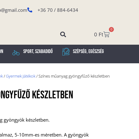
p@gmail.com
+36 70 / 884-6434
0
0
Ft
on
Sport, Szabadidő
Szépség, Egészség
ek
/
Gyermek Játékok
/ Színes műanyag gyöngyfűző készletben
öngyfűző Készletben
g gyöngyök készletben.
artalmaz, 5-10mm-es méretben. A gyöngyök