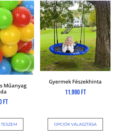
Gyermek Fészekhinta
os Műanyag
bda
11.990
Ft
00
Ft
 TESZEM
OPCIÓK VÁLASZTÁSA