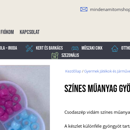
mindenamitomsho
Fiókom
Kapcsolat
ola – Iroda
Kert és Barkács
Műszaki cikk
Otth
Szezonális
Kezdőlap
/
Gyermek Játékok és Járműv
Színes Műanyag Gy
Csodaszép vidám színes műanya
A készlet különféle gyöngyöt t