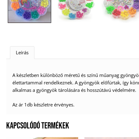
Leírás
A készletben különböző méretű és színű műanyag gyöngyök 
élettartammal rendelkeznek. A gyöngyök előfúrtak, így kön
alkalmas a gyöngyök tárolására és hosszútávú védelmére.
Az ár 1db készletre érvényes.
KAPCSOLÓDÓ TERMÉKEK