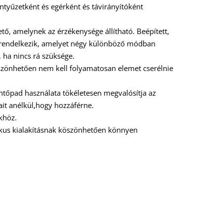
ntyűzetként és egérként és távirányítóként
ető, amelynek az érzékenysége állítható. Beépített,
al rendelkezik, amelyet négy különböző módban
ó, ha nincs rá szüksége.
szönhetően nem kell folyamatosan elemet cserélnie
rintőpad használata tökéletesen megvalósítja az
it anélkül,hogy hozzáférne.
khöz.
kus kialakításnak köszönhetően könnyen