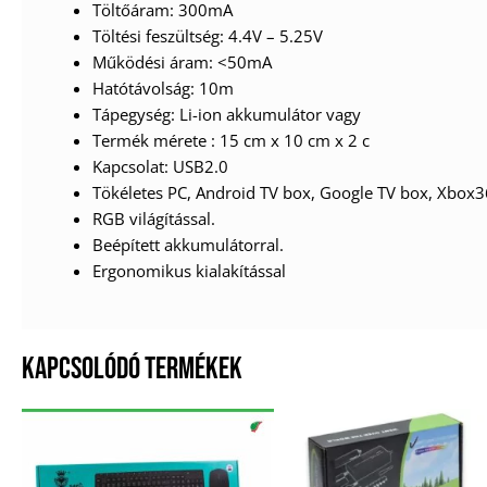
Töltőáram: 300mA
Töltési feszültség: 4.4V – 5.25V
Működési áram: <50mA
Hatótávolság: 10m
Tápegység: Li-ion akkumulátor vagy
Termék mérete : 15 cm x 10 cm x 2 c
Kapcsolat: USB2.0
Tökéletes PC, Android TV box, Google TV box, Xbox3
RGB világítással.
Beépített akkumulátorral.
Ergonomikus kialakítással
KAPCSOLÓDÓ TERMÉKEK