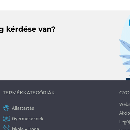
eg kérdése van?
TERMÉKKATEGÓRIÁK
GYO
Web
Állattartás
Akci
Gyermekeknek
Legú
Iskola – Iroda