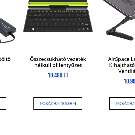
töltő
Összecsukható vezeték
AirSpace L
nélküli billentyűzet
Kihajtható
Ventilá
10.490
Ft
10.9
KOSÁRBA TESZEM
KOSÁRBA