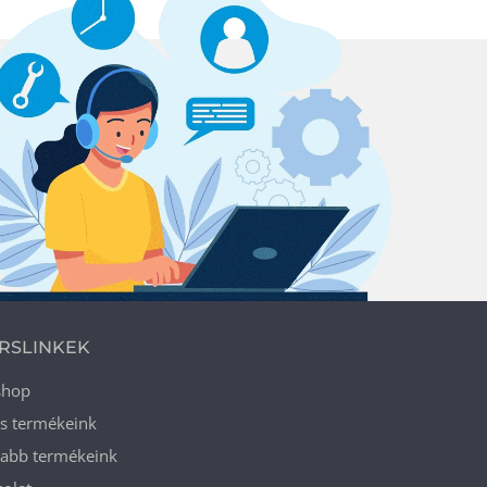
RSLINKEK
shop
ós termékeink
jabb termékeink