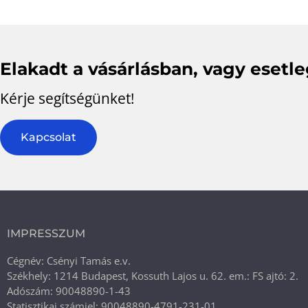
Elakadt a vásárlásban, vagy esetl
Kérje segítségünket!
Kapcsolat
IMPRESSZUM
Cégnév: Csényi Tamás e.v.
Székhely: 1214 Budapest, Kossuth Lajos u. 62. em.: FS ajtó: 2.
Adószám: 90048890-1-43
Statisztikai számjel: 90048890-4791-231-01