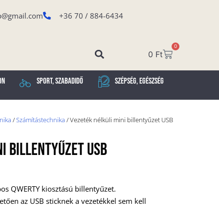
p@gmail.com
+36 70 / 884-6434
0
0
Ft
on
Sport, Szabadidő
Szépség, Egészség
onika
/
Számítástechnika
/ Vezeték nélküli mini billentyűzet USB
ni Billentyűzet USB
bos QWERTY kiosztású billentyűzet.
tően az USB sticknek a vezetékkel sem kell