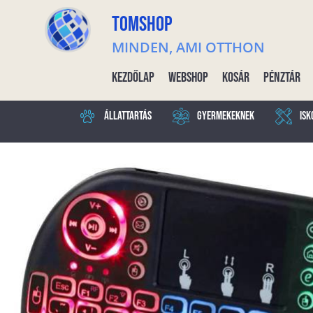
TOMSHOP
MINDEN, AMI OTTHON
Kezdőlap
Webshop
Kosár
Pénztár
Állattartás
Gyermekeknek
Isk