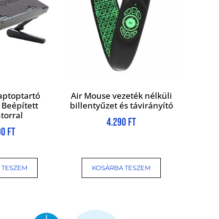
aptoptartó
Air Mouse vezeték nélküli
 Beépített
billentyűzet és távirányító
torral
4.290
Ft
90
Ft
 TESZEM
KOSÁRBA TESZEM