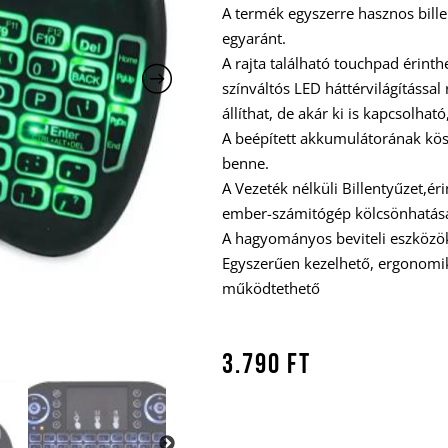
A termék egyszerre hasznos bille
egyaránt.
A rajta található touchpad érinth
színváltós LED háttérvilágításs
állíthat, de akár ki is kapcsolhat
A beépített akkumulátorának kö
benne.
A Vezeték nélküli Billentyűzet,é
ember-számitógép kölcsönhatása
A hagyományos beviteli eszközö
Egyszerűen kezelhető, ergonomi
működtethető
3.790
Ft