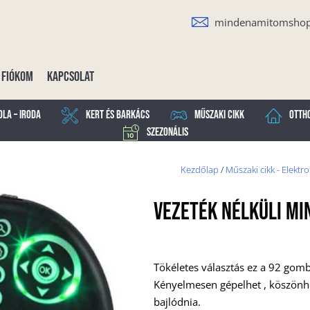
mindenamitomsho
Fiókom
Kapcsolat
ola – Iroda
Kert és Barkács
Műszaki cikk
Otth
Szezonális
Kezdőlap
/
Műszaki cikk - Elektr
Vezeték Nélküli Mi
Tökéletes választás ez a 92 gom
Kényelmesen gépelhet , köszönhe
bajlódnia.