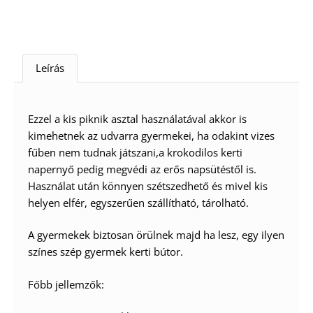
Leírás
Ezzel a kis piknik asztal használatával akkor is
kimehetnek az udvarra gyermekei, ha odakint vizes
fűben nem tudnak játszani,a krokodilos kerti
napernyő pedig megvédi az erős napsütéstől is.
Használat után könnyen szétszedhető és mivel kis
helyen elfér, egyszerűen szállítható, tárolható.
A gyermekek biztosan örülnek majd ha lesz, egy ilyen
színes szép gyermek kerti bútor.
Főbb jellemzők: