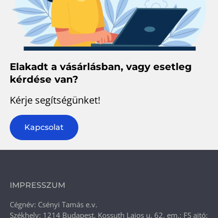
Elakadt a vásárlásban, vagy esetleg
kérdése van?
Kérje segítségünket!
Kapcsolat
IMPRESSZUM
Cégnév: Csényi Tamás e.v.
Székhely: 1214 Budapest, Kossuth Lajos u. 62. em.: FS ajtó: