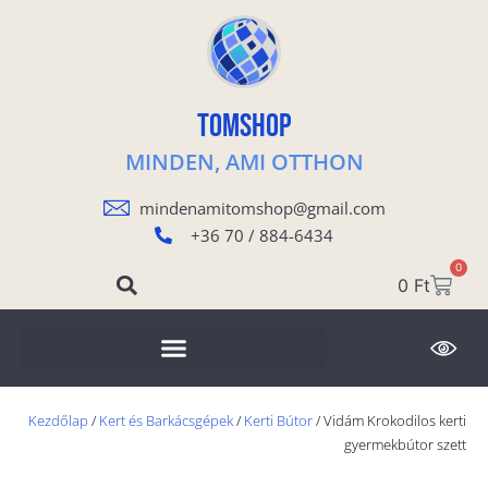
TOMSHOP
MINDEN, AMI OTTHON
mindenamitomshop@gmail.com
+36 70 / 884-6434
0
0
Ft
Kezdőlap
/
Kert és Barkácsgépek
/
Kerti Bútor
/ Vidám Krokodilos kerti
gyermekbútor szett