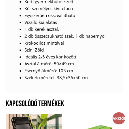
Kerti gyermekbútor szett
Két személyes kivitelben
Egyszerűen összeállítható
Vízálló kialakítás
1 db kerek asztal,
2 db összecsukható szék, 1 db napernyő
krokodilos mintával
Szín: Zöld
Ideális 2-5 éves kor között
Asztal átmérő: 50×49 cm
Esernyő átmérő: 103 cm
Székek méretei: 38,5x36x50 cm
KAPCSOLÓDÓ TERMÉKEK
AKCIÓ!