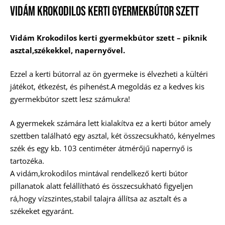
Vidám Krokodilos Kerti Gyermekbútor Szett
Vidám Krokodilos kerti gyermekbútor szett – piknik
asztal,székekkel, napernyővel.
Ezzel a kerti bútorral az ön gyermeke is élvezheti a kültéri
játékot, étkezést, és pihenést.A megoldás ez a kedves kis
gyermekbútor szett lesz számukra!
A gyermekek számára lett kialakítva ez a kerti bútor amely
szettben található egy asztal, két összecsukható, kényelmes
szék és egy kb. 103 centiméter átmérőjű napernyő is
tartozéka.
A vidám,krokodilos mintával rendelkező kerti bútor
pillanatok alatt felállítható és összecsukható figyeljen
rá,hogy vízszintes,stabil talajra állítsa az asztalt és a
székeket egyaránt.