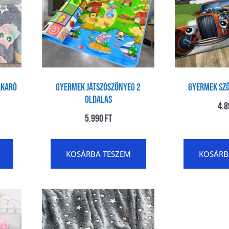
akaró
Gyermek játszószőnyeg 2
Gyermek sző
oldalas
4.
5.990
Ft
KOSÁRBA TESZEM
KOSÁRB