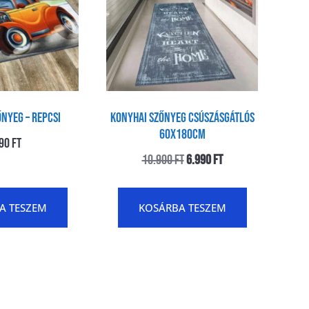
nyeg – Repcsi
Konyhai szőnyeg csúszásgátlós
60x180cm
890
Ft
10.900
Ft
6.990
Ft
A TESZEM
KOSÁRBA TESZEM