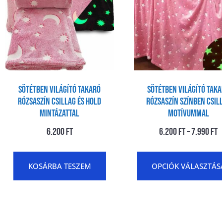
Sötétben világító takaró
Sötétben világító tak
Rózsaszín Csillag És Hold
Rózsaszín színben Csil
Mintázattal
motívummal
6.200
Ft
6.200
Ft
–
7.990
Ft
KOSÁRBA TESZEM
OPCIÓK VÁLASZTÁS