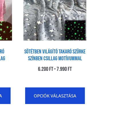
aró
Sötétben világító takaró Szürke
lag
színben Csillag motívummal
6.200
Ft
–
7.990
Ft
A
OPCIÓK VÁLASZTÁSA