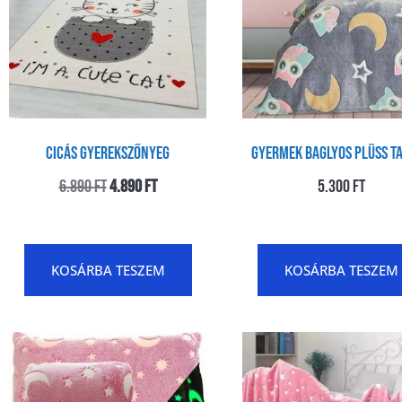
Cicás gyerekszőnyeg
Gyermek Baglyos Plüss T
6.890
Ft
4.890
Ft
5.300
Ft
KOSÁRBA TESZEM
KOSÁRBA TESZEM