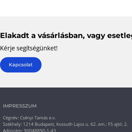
Elakadt a vásárlásban, vagy esetl
Kérje segítségünket!
Kapcsolat
IMPRESSZUM
Cégnév: Csényi Tamás e.v.
Székhely: 1214 Budapest, Kossuth Lajos u. 62. em.: FS ajtó: 2.
Adószám: 90048890-1-43