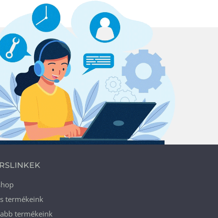
RSLINKEK
shop
ós termékeink
jabb termékeink