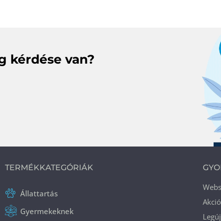
eg kérdése van?
TERMÉKKATEGÓRIÁK
GYO
Web
Állattartás
Akci
Gyermekeknek
Legú