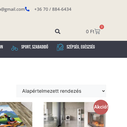
p@gmail.com
+36 70 / 884-6434
0
0
Ft
on
Sport, Szabadidő
Szépség, Egészség
Akció!