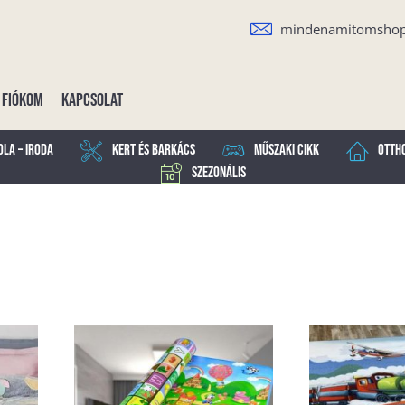
mindenamitomsho
Fiókom
Kapcsolat
ola – Iroda
Kert és Barkács
Műszaki cikk
Otth
Szezonális