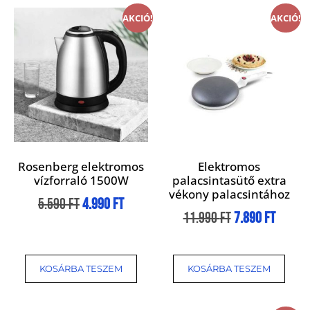
AKCIÓ!
AKCIÓ!
Rosenberg elektromos
Elektromos
vízforraló 1500W
palacsintasütő extra
vékony palacsintához
5.590
Ft
4.990
Ft
11.990
Ft
7.890
Ft
KOSÁRBA TESZEM
KOSÁRBA TESZEM