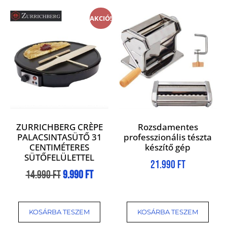
AKCIÓ!
ZURRICHBERG CRÈPE
Rozsdamentes
PALACSINTASÜTŐ 31
professzionális tészta
CENTIMÉTERES
készítő gép
SÜTŐFELÜLETTEL
21.990
Ft
14.990
Ft
9.990
Ft
KOSÁRBA TESZEM
KOSÁRBA TESZEM