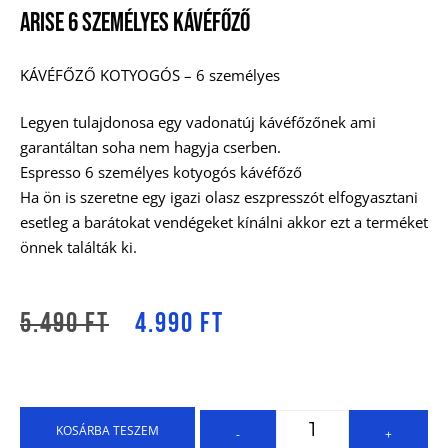
Arise 6 Személyes Kávéfőző
KÁVÉFŐZŐ KOTYOGÓS – 6 személyes
Legyen tulajdonosa egy vadonatúj kávéfőzőnek ami
garantáltan soha nem hagyja cserben.
Espresso 6 személyes kotyogós kávéfőző
Ha ön is szeretne egy igazi olasz eszpresszót elfogyasztani
esetleg a barátokat vendégeket kínálni akkor ezt a terméket
önnek találták ki.
5.490
Ft
4.990
Ft
KOSÁRBA TESZEM
-
+