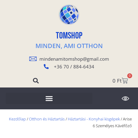
TOMSHOP
MINDEN, AMI OTTHON
mindenamitomshop@gmail.com
+36 70 / 884-6434
0
0
Ft
Kezdőlap
/
Otthon és Háztartás
/
Háztartási - Konyhai kisgépek
/ Arise
6 Személyes Kávéfőző