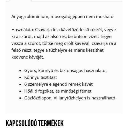
Anyaga alumínium, mosogatógépben nem mosható.
Használata: Csavarja le a kávéfőző felső részét, vegye
ki a szűrőt, majd az alsó részbe öntsön vizet. Tegye
vissza a szűrőt, töltse meg őrölt kávéval, csavarja rá a
felső részt, tegye a tűzhelyre és máris készítheti
kedvenc kávéját.
Gyors, könnyű és biztonságos használatot
Könnyű tisztítást
6 személyre elegendő remek kávét
Hőálló fogókat, és minőségi fémet
Gázfőzőlapon, Villanytűzhelyen is használható
KAPCSOLÓDÓ TERMÉKEK