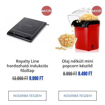
AKCIÓ!
AKCIÓ!
Royalty Line
Olaj nélküli mini
hordozható indukciós
popcorn készítő
főzőlap
8.990
Ft
8.490
Ft
13.990
Ft
9.990
Ft
KOSÁRBA TESZEM
KOSÁRBA TESZEM