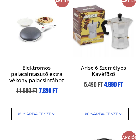
AKCIÓ!
AKCIÓ!
Elektromos
Arise 6 Személyes
palacsintasütő extra
Kávéfőző
vékony palacsintához
5.490
Ft
4.990
Ft
11.990
Ft
7.890
Ft
KOSÁRBA TESZEM
KOSÁRBA TESZEM
AKCIÓ!