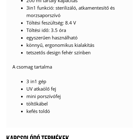
200 ml tartály kapacitás
3in1 funkció: sterilizáló, atkamentesítő és
morzsaporszívó
Töltési feszültség: 8.4 V
Töltési idő: 3.5 óra
egyszerűen használható
könnyű, ergonomikus kialakítás
tetszetős design fehér színben
A csomag tartalma
3 in1 gép
UV atkaölő fej
mini porszívófej
töltőkábel
kefés toldó