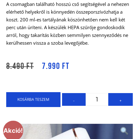
A csomagban található hosszú cső segítségével a nehezen
elérhető helyekről is könnyedén összeporszívózhatja a
koszt. 200 ml-es tartályának köszönhetően nem kell két
perc után üríteni. A készülék HEPA szűrője gondoskodik
arról, hogy takarítás közben semmilyen szennyeződés ne
kerülhessen vissza a szoba levegőjébe.
8.490
Ft
7.990
Ft
KOSÁRBA TESZEM
-
+
Akció!