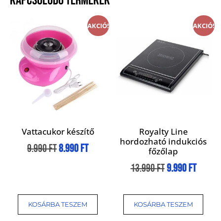
KAPCSOLÓDÓ TERMÉKEK
AKCIÓ!
AKCIÓ!
Vattacukor készítő
Royalty Line
hordozható indukciós
9.990
Ft
8.990
Ft
főzőlap
13.990
Ft
9.990
Ft
KOSÁRBA TESZEM
KOSÁRBA TESZEM