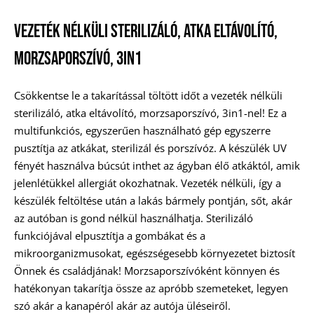
Vezeték Nélküli Sterilizáló, Atka Eltávolító,
Morzsaporszívó, 3in1
Csökkentse le a takarítással töltött időt a vezeték nélküli
sterilizáló, atka eltávolító, morzsaporszívó, 3in1-nel! Ez a
multifunkciós, egyszerűen használható gép egyszerre
pusztítja az atkákat, sterilizál és porszívóz. A készülék UV
fényét használva búcsút inthet az ágyban élő atkáktól, amik
jelenlétükkel allergiát okozhatnak. Vezeték nélküli, így a
készülék feltöltése után a lakás bármely pontján, sőt, akár
az autóban is gond nélkül használhatja. Sterilizáló
funkciójával elpusztítja a gombákat és a
mikroorganizmusokat, egészségesebb környezetet biztosít
Önnek és családjának! Morzsaporszívóként könnyen és
hatékonyan takarítja össze az apróbb szemeteket, legyen
szó akár a kanapéról akár az autója üléseiről.