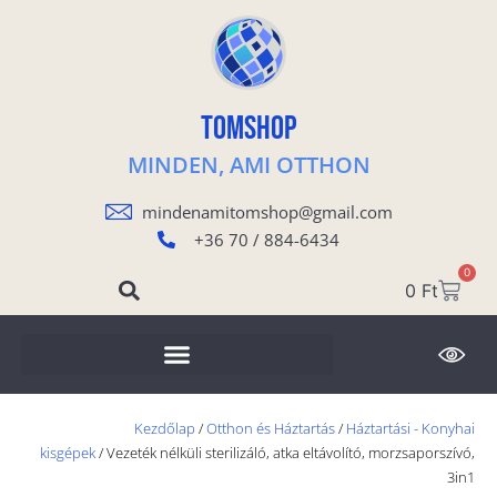
TOMSHOP
MINDEN, AMI OTTHON
mindenamitomshop@gmail.com
+36 70 / 884-6434
0
0
Ft
Kezdőlap
/
Otthon és Háztartás
/
Háztartási - Konyhai
kisgépek
/ Vezeték nélküli sterilizáló, atka eltávolító, morzsaporszívó,
3in1