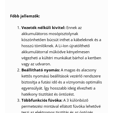
Főbb jellemzők:
Vezeték nélküli kivitel:
Ennek az
akkumulátoros mosópisztolynak
köszönhetően búcsút inthet a kábeleknek és a
hosszú tömlőknek. A Li-Ion újratölthető
akkumulátorral működve kényelmesen
végezheti a kültéri munkákat bárhol a kertben
vagy az udvaron.
Beállítható nyomás:
A magas és alacsony
kettős nyomású beállítások vezérlő rendszere
biztosítja a futási idő és a víznyomás optimális
egyensúlyát. Így hosszabb ideig élvezheti a
hatékony tisztítást és öntözést.
Többfunkciós fúvóka:
A 3 különböző
permetezési mintával ellátott fúvóka lehetővé
teszi az elektromos tisztítás és az öntözés