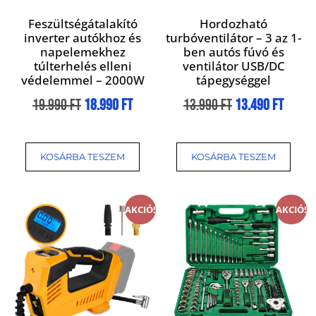
Feszültségátalakító
Hordozható
inverter autókhoz és
turbóventilátor – 3 az 1-
napelemekhez
ben autós fúvó és
túlterhelés elleni
ventilátor USB/DC
védelemmel – 2000W
tápegységgel
19.990
Ft
18.990
Ft
13.990
Ft
13.490
Ft
KOSÁRBA TESZEM
KOSÁRBA TESZEM
AKCIÓ!
AKCIÓ!