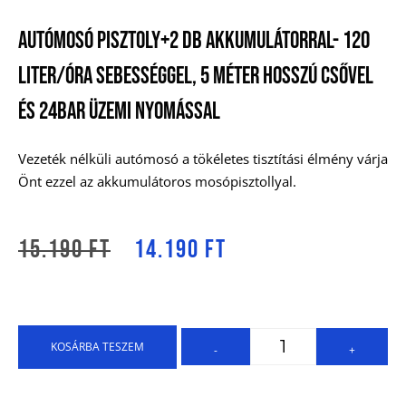
Autómosó Pisztoly+2 Db Akkumulátorral- 120
Liter/óra Sebességgel, 5 Méter Hosszú Csővel
És 24Bar Üzemi Nyomással
Vezeték nélküli autómosó a tökéletes tisztítási élmény várja
Önt ezzel az akkumulátoros mosópisztollyal.
15.190
Ft
14.190
Ft
KOSÁRBA TESZEM
-
+