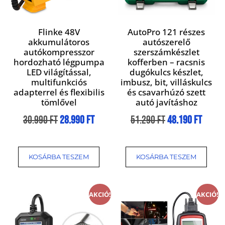
Flinke 48V
AutoPro 121 részes
akkumulátoros
autószerelő
autókompresszor
szerszámkészlet
hordozható légpumpa
kofferben – racsnis
LED világítással,
dugókulcs készlet,
multifunkciós
imbusz, bit, villáskulcs
adapterrel és flexibilis
és csavarhúzó szett
tömlővel
autó javításhoz
30.990
Ft
28.990
Ft
51.290
Ft
48.190
Ft
KOSÁRBA TESZEM
KOSÁRBA TESZEM
AKCIÓ!
AKCIÓ!