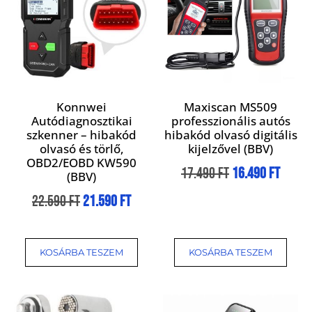
Konnwei
Maxiscan MS509
Autódiagnosztikai
professzionális autós
szkenner – hibakód
hibakód olvasó digitális
olvasó és törlő,
kijelzővel (BBV)
OBD2/EOBD KW590
17.490
Ft
16.490
Ft
(BBV)
22.590
Ft
21.590
Ft
KOSÁRBA TESZEM
KOSÁRBA TESZEM