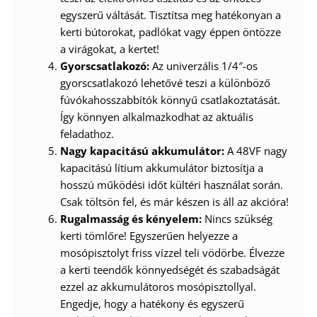
egyszerű váltását. Tisztítsa meg hatékonyan a
kerti bútorokat, padlókat vagy éppen öntözze
a virágokat, a kertet!
Gyorscsatlakozó:
Az univerzális 1/4″-os
gyorscsatlakozó lehetővé teszi a különböző
fúvókahosszabbítók könnyű csatlakoztatását.
Így könnyen alkalmazkodhat az aktuális
feladathoz.
Nagy kapacitású akkumulátor:
A 48VF nagy
kapacitású lítium akkumulátor biztosítja a
hosszú működési időt kültéri használat során.
Csak töltsön fel, és már készen is áll az akcióra!
Rugalmasság és kényelem:
Nincs szükség
kerti tömlőre! Egyszerűen helyezze a
mosópisztolyt friss vízzel teli vödörbe. Élvezze
a kerti teendők könnyedségét és szabadságát
ezzel az akkumulátoros mosópisztollyal.
Engedje, hogy a hatékony és egyszerű