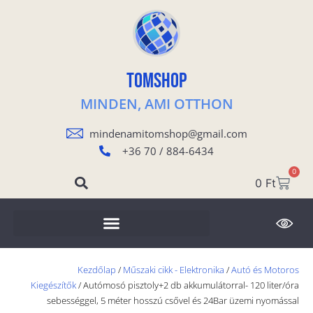
TOMSHOP
MINDEN, AMI OTTHON
mindenamitomshop@gmail.com
+36 70 / 884-6434
0
0
Ft
Kezdőlap
/
Műszaki cikk - Elektronika
/
Autó és Motoros
Kiegészítők
/ Autómosó pisztoly+2 db akkumulátorral- 120 liter/óra
sebességgel, 5 méter hosszú csővel és 24Bar üzemi nyomással