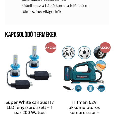
kábelhossz a hátsó kamera felé: 5,5 m
tükör színe: világoskék
KAPCSOLÓDÓ TERMÉKEK
AKCIÓ!
AKCIÓ!
Super White canbus H7
Hitman 62V
LED fényszóró szett – 1
akkumulátoros
pár 200 Wattos
kompresszor –