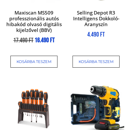
Maxiscan MS509
Selling Depot R3
professzionális autós
Intelligens Dokkoló-
hibakód olvasó digitális
Aranyszín
kijelzővel (BBV)
4.490
Ft
17.490
Ft
16.490
Ft
KOSÁRBA TESZEM
KOSÁRBA TESZEM