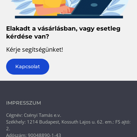
Elakadt a vásárlásban, vagy esetleg
kérdése van?
Kérje segítségünket!
Kapcsolat
IMPRESSZUM
Cégnév: Csényi Tamás e.v.
Székhely: 1214 Budapest, Kossuth Lajos u. 62. em.: FS ajtó:
2.
Adószám: 90048890-1-43