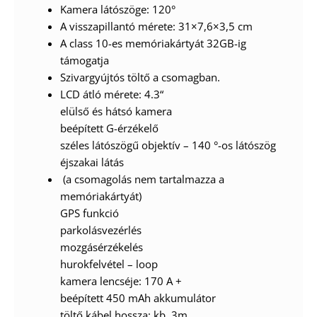
Kamera látószöge: 120°
A visszapillantó mérete: 31×7,6×3,5 cm
A class 10-es memóriakártyát 32GB-ig
támogatja
Szivargyújtós töltő a csomagban.
LCD átló mérete: 4.3“
elülső és hátsó kamera
beépített G-érzékelő
széles látószögű objektív – 140 °-os látószög
éjszakai látás
(a csomagolás nem tartalmazza a
memóriakártyát)
GPS funkció
parkolásvezérlés
mozgásérzékelés
hurokfelvétel – loop
kamera lencséje: 170 A +
beépített 450 mAh akkumulátor
töltő kábel hossza: kb. 3m