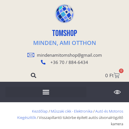
TOMSHOP
MINDEN, AMI OTTHON
mindenamitomshop@gmail.com
+36 70 / 884-6434
0
0
Ft
Kezdőlap
/
Műszaki cikk - Elektronika
/
Autó és Motoros
Kiegészítők
/ Visszapillantó tükörbe épített autós útvonalrögzítő
kamera