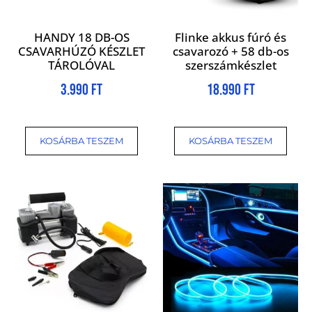
HANDY 18 DB-OS
Flinke akkus fúró és
CSAVARHÚZÓ KÉSZLET
csavarozó + 58 db-os
TÁROLÓVAL
szerszámkészlet
3.990
Ft
18.990
Ft
KOSÁRBA TESZEM
KOSÁRBA TESZEM