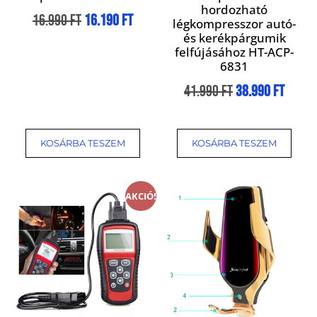
hordozható
16.990
Ft
16.190
Ft
légkompresszor autó-
és kerékpárgumik
felfújásához HT-ACP-
6831
41.990
Ft
38.990
Ft
KOSÁRBA TESZEM
KOSÁRBA TESZEM
AKCIÓ!