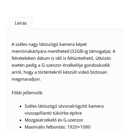
Leírás
A széles nagy látószögű kamera képét
memóriakártyára mentheted (32GB-ig támogatja). A
felvételeken dátum is idő is feltüntethető, ütközés
esetén pedig a G-szenzor érzékelője gondoskodik
arról, hogy a történtekről készült videó biztosan
megmaradjon.
Főbb jellemzők:
Széles látószögű útvonalrögzítő kamera
visszapillantó tükörbe építve
Mozgásérzékelő és G-szenzor
Maximális felbontás: 1920×1080