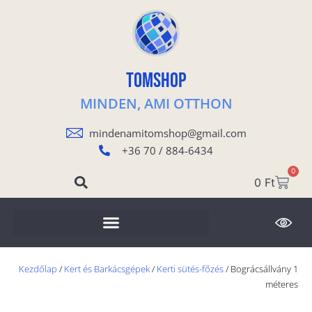
TOMSHOP
MINDEN, AMI OTTHON
mindenamitomshop@gmail.com
+36 70 / 884-6434
0
0
Ft
Kezdőlap
/
Kert és Barkácsgépek
/
Kerti sütés-főzés
/ Bográcsállvány 1
méteres