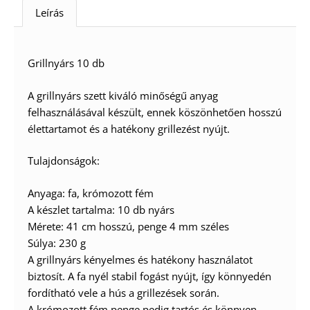
Leírás
Grillnyárs 10 db
A grillnyárs szett kiváló minőségű anyag
felhasználásával készült, ennek köszönhetően hosszú
élettartamot és a hatékony grillezést nyújt.
Tulajdonságok:
Anyaga: fa, krómozott fém
A készlet tartalma: 10 db nyárs
Mérete: 41 cm hosszú, penge 4 mm széles
Súlya: 230 g
A grillnyárs kényelmes és hatékony használatot
biztosít. A fa nyél stabil fogást nyújt, így könnyedén
fordítható vele a hús a grillezések során.
A krómozott fém penge pedig tartós és könnyen