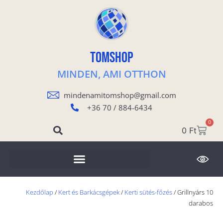
TOMSHOP
MINDEN, AMI OTTHON
mindenamitomshop@gmail.com
+36 70 / 884-6434
0
0
Ft
Kezdőlap
/
Kert és Barkácsgépek
/
Kerti sütés-főzés
/ Grillnyárs 10
darabos