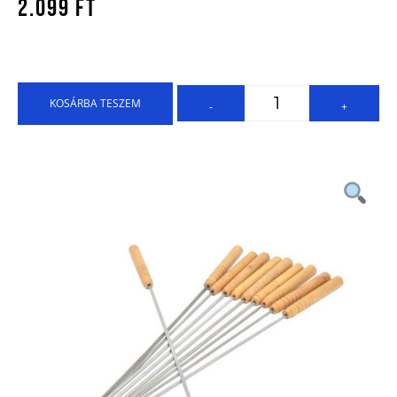
2.099
Ft
KOSÁRBA TESZEM
-
+