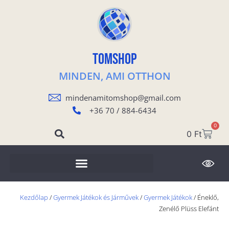
TOMSHOP
MINDEN, AMI OTTHON
mindenamitomshop@gmail.com
+36 70 / 884-6434
0
0
Ft
Kezdőlap
/
Gyermek Játékok és Járművek
/
Gyermek Játékok
/ Éneklő,
Zenélő Plüss Elefánt