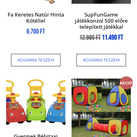
Fa Keretes Natúr Hinta
SupFunGame
Kötéllel
játékkonzol 500 előre
telepített játékkal
6.700
Ft
12.990
Ft
11.490
Ft
KOSÁRBA TESZEM
KOSÁRBA TESZEM
AKCIÓ!
Gyermek Bébitaxi