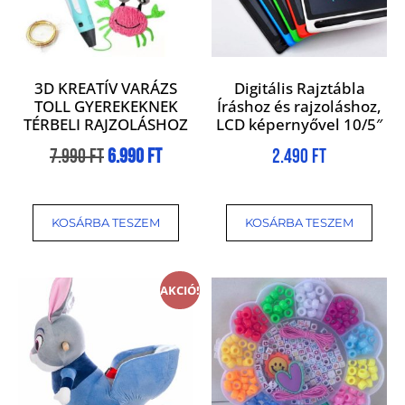
3D KREATÍV VARÁZS
Digitális Rajztábla
TOLL GYEREKEKNEK
Íráshoz és rajzoláshoz,
TÉRBELI RAJZOLÁSHOZ
LCD képernyővel 10/5″
7.990
Ft
6.990
Ft
2.490
Ft
KOSÁRBA TESZEM
KOSÁRBA TESZEM
AKCIÓ!