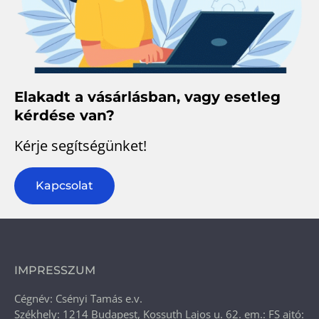
Elakadt a vásárlásban, vagy esetleg
kérdése van?
Kérje segítségünket!
Kapcsolat
IMPRESSZUM
Cégnév: Csényi Tamás e.v.
Székhely: 1214 Budapest, Kossuth Lajos u. 62. em.: FS ajtó: