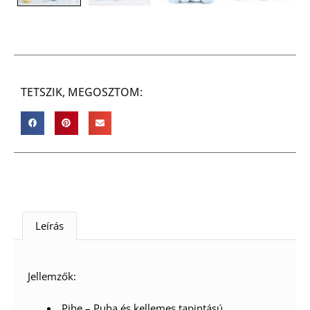
TETSZIK, MEGOSZTOM:
Leírás
Jellemzők:
Pihe – Puha és kellemes tapintású.