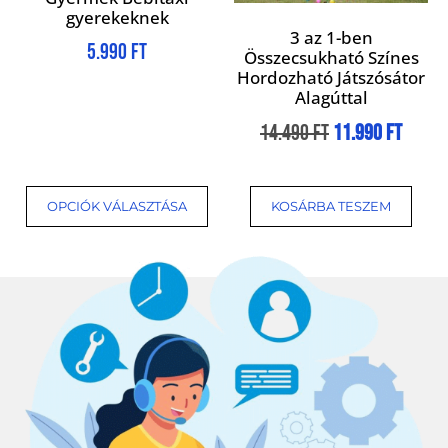
gyerekeknek
3 az 1-ben
5.990
Ft
Összecsukható Színes
Hordozható Játszósátor
Alagúttal
14.490
Ft
11.990
Ft
OPCIÓK VÁLASZTÁSA
KOSÁRBA TESZEM