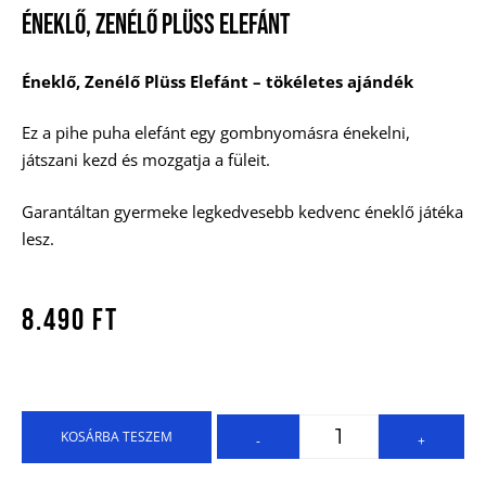
Éneklő, Zenélő Plüss Elefánt
Éneklő, Zenélő Plüss Elefánt – tökéletes ajándék
Ez a pihe puha elefánt egy gombnyomásra énekelni,
játszani kezd és mozgatja a füleit.
Garantáltan gyermeke legkedvesebb kedvenc éneklő játéka
lesz.
8.490
Ft
KOSÁRBA TESZEM
-
+