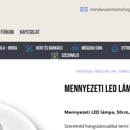
mindenamitomsho
Fiókom
Kapcsolat
ola – Iroda
Kert és Barkács
Műszaki cikk
Otth
Szezonális
Kezdőlap
/
Műszaki cikk - Elektr
Mennyezeti LED Lám
Mennyezeti LED lámpa, 50cm,
Szeretnéd hangulatosabbá tenni 