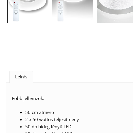
Leírás
Főbb jellemzők:
50 cm átmérő
2 x 50 wattos teljesítmény
50 db hideg fényű LED