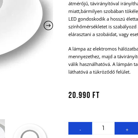
átmérőjű, távirányítóval irányíth
miatt,bármilyen szobában tökéle
LED gondoskodik a hosszú élettar
színhőmérsékletet is szabályozd
elárasztani a szobáidat, vagy ese
A lámpa az elektromos hálózatba 
mennyezethez, majd a távirányít
válik használhatóvá. A lámpán tal
láthatóvá a tükröződő felület.
20.990
Ft
-
+