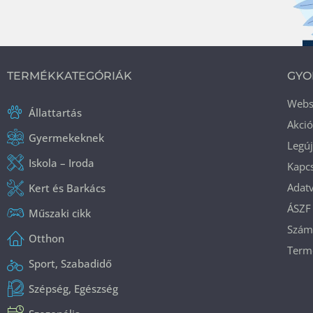
TERMÉKKATEGÓRIÁK
GYO
Web
Állattartás
Akci
Gyermekeknek
Legú
Iskola – Iroda
Kapcs
Adatv
Kert és Barkács
ÁSZF
Műszaki cikk
Száml
Otthon
Termé
Sport, Szabadidő
Szépség, Egészség