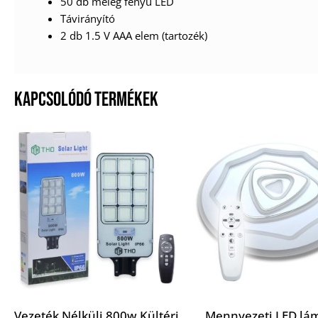
50 db meleg fényű LED
Távirányító
2 db 1.5 V AAA elem (tartozék)
KAPCSOLÓDÓ TERMÉKEK
Vezeték Nélküli 800w Kültéri
Mennyezeti LED lá