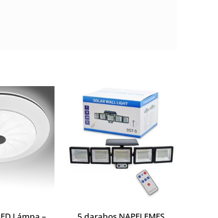
LED Lámpa –
5 darabos NAPELEMES