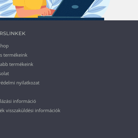
RSLINKEK
shop
ós termékeink
jabb termékeink
olat
édelmi nyilatkozat
ázási információ
k visszaküldési információk