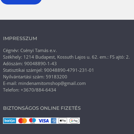
IMPRESSZUM
Cégnév: Csényi Tamás e.v.
Székhely: 1214 Budapest, Kossuth Lajos u. 62. em.: FS ajtó: 2.
Adószám: 90048890-1-43
Statisztikai számjel: 90048890-4791-231-01
Nyilvántartási szám: 59183200
E-mail: mindenamitomshop@gmail.com
Telefon: +3670/884-6434
BIZTONSÁGOS ONLINE FIZETÉS