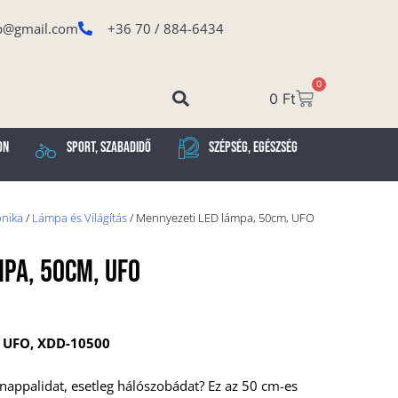
p@gmail.com
+36 70 / 884-6434
0
0
Ft
on
Sport, Szabadidő
Szépség, Egészség
onika
/
Lámpa és Világítás
/ Mennyezeti LED lámpa, 50cm, UFO
pa, 50cm, UFO
 UFO, XDD-10500
nappalidat, esetleg hálószobádat? Ez az 50 cm-es