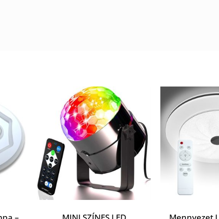
mpa –
MINI SZÍNES LED
Mennyezet 