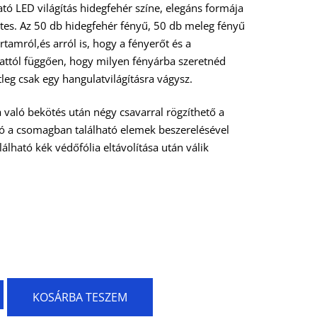
ató LED világítás hidegfehér színe, elegáns formája
tes. Az 50 db hidegfehér fényű, 50 db meleg fényű
tamról,és arról is, hogy a fényerőt és a
 attól függően, hogy milyen fényárba szeretnéd
tleg csak egy hangulatvilágításra vágysz.
való bekötés után négy csavarral rögzíthető a
ó a csomagban található elemek beszerelésével
álható kék védőfólia eltávolítása után válik
KOSÁRBA TESZEM