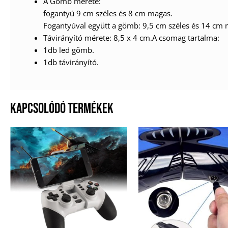
A Gömb mérete:
fogantyú 9 cm széles és 8 cm magas.
Fogantyúval együtt a gömb: 9,5 cm széles és 14 cm 
Távirányító mérete: 8,5 x 4 cm.A csomag tartalma:
1db led gömb.
1db távirányító.
KAPCSOLÓDÓ TERMÉKEK