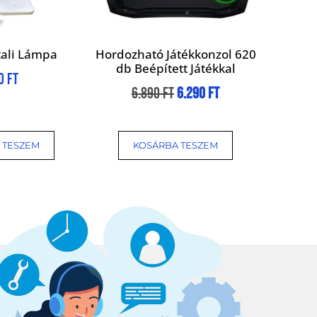
tali Lámpa
Hordozható Játékkonzol 620
db Beépített Játékkal
00
Ft
6.890
Ft
6.290
Ft
 TESZEM
KOSÁRBA TESZEM