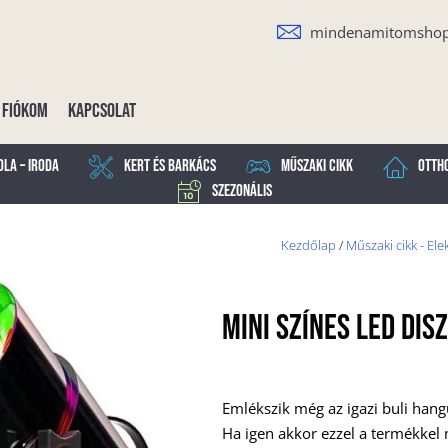
mindenamitomsho
Fiókom
Kapcsolat
ola – Iroda
Kert és Barkács
Műszaki cikk
Otth
Szezonális
Kezdőlap
/
Műszaki cikk - Ele
MINI SZÍNES LED DI
Emlékszik még az igazi buli hang
Ha igen akkor ezzel a termékkel