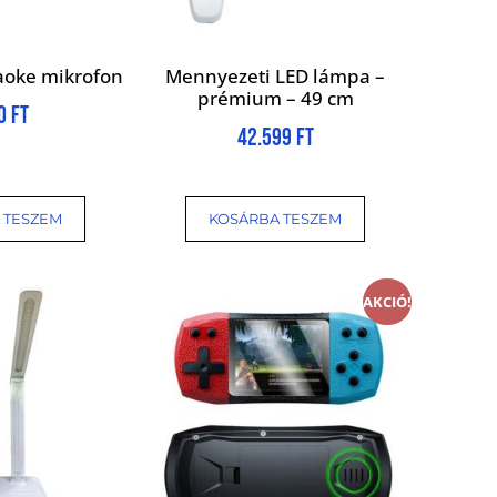
aoke mikrofon
Mennyezeti LED lámpa –
prémium – 49 cm
90
Ft
42.599
Ft
 TESZEM
KOSÁRBA TESZEM
AKCIÓ!