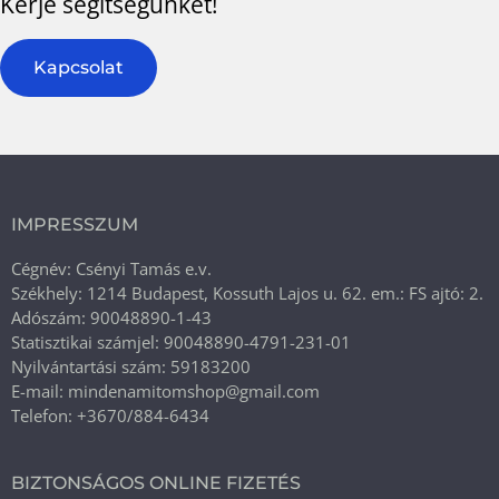
Kérje segítségünket!
Kapcsolat
IMPRESSZUM
Cégnév: Csényi Tamás e.v.
Székhely: 1214 Budapest, Kossuth Lajos u. 62. em.: FS ajtó: 2.
Adószám: 90048890-1-43
Statisztikai számjel: 90048890-4791-231-01
Nyilvántartási szám: 59183200
E-mail: mindenamitomshop@gmail.com
Telefon: +3670/884-6434
BIZTONSÁGOS ONLINE FIZETÉS