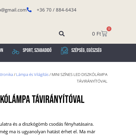
p@gmail.com
+36 70 / 884-6434
0
0
Ft
on
Sport, Szabadidő
Szépség, Egészség
ktronika
/
Lámpa és Világítás
/ MINI SZÍNES LED DISZKÓLÁMPA
TÁVIRÁNYÍTÓVAL
SZKÓLÁMPA TÁVIRÁNYÍTÓVAL
ulatra és a diszkógömb csodás fényhatásaira.
 még ma is ugyanolyan hatást érhet el. Ma már