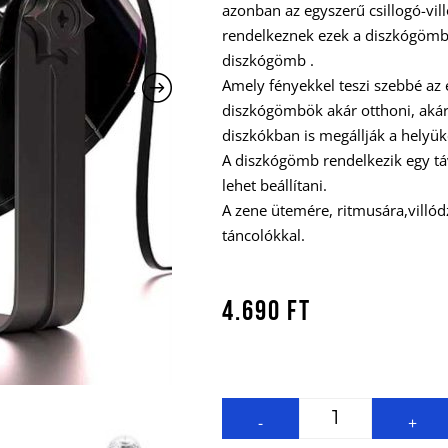
azonban az egyszerű csillogó-villo
rendelkeznek ezek a diszkógömb 
diszkógömb .
Amely fényekkel teszi szebbé az é
diszkógömbök akár otthoni, aká
diszkókban is megállják a helyük
A diszkógömb rendelkezik egy táv
lehet beállítani.
A zene ütemére, ritmusára,villód
táncolókkal.
4.690
Ft
-
+