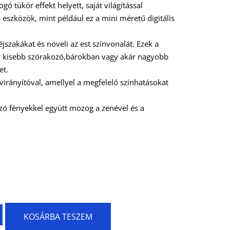
gó tükör effekt helyett, saját világítással
eszközök, mint például ez a mini méretű digitális
jszakákat és növeli az est színvonalát. Ezek a
r kisebb szórakozó,bárokban vagy akár nagyobb
et.
irányítóval, amellyel a megfelelő színhatásokat
zó fényekkel együtt mozog a zenével és a
KOSÁRBA TESZEM