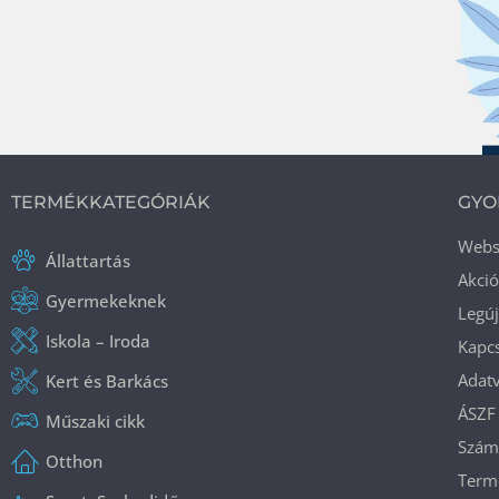
TERMÉKKATEGÓRIÁK
GYO
Web
Állattartás
Akci
Gyermekeknek
Legú
Iskola – Iroda
Kapcs
Adatv
Kert és Barkács
ÁSZF
Műszaki cikk
Száml
Otthon
Termé