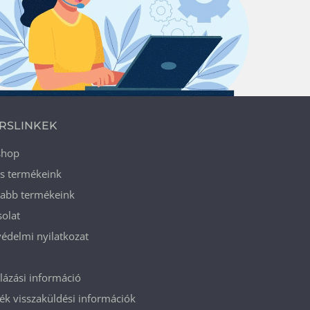
RSLINKEK
shop
ós termékeink
jabb termékeink
olat
édelmi nyilatkozat
ázási információ
k visszaküldési információk