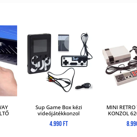
WAY
Sup Game Box kézi
MINI RETRO
LTŐ
videójátékkonzol
KONZOL 62
4.990
Ft
8.9