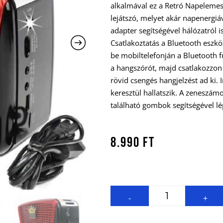
alkalmával ez a Retró Napeleme
lejátszó, melyet akár napenergiáv
adapter segítségével hálózatról 
Csatlakoztatás a Bluetooth eszkö
be mobiltelefonján a Bluetooth f
a hangszórót, majd csatlakozzon 
rövid csengés hangjelzést ad ki. 
keresztül hallatszik. A zeneszám
található gombok segítségével lé
8.990
Ft
-
+