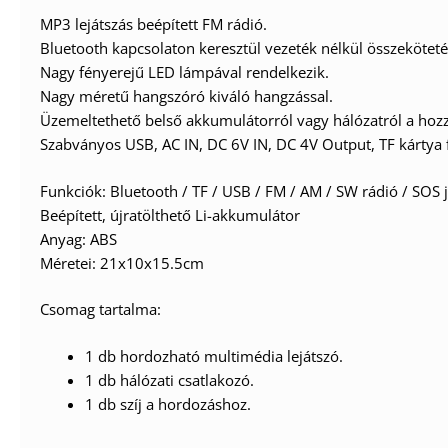
MP3 lejátszás beépített FM rádió.
Bluetooth kapcsolaton keresztül vezeték nélkül összekötetés 
Nagy fényerejű LED lámpával rendelkezik.
Nagy méretű hangszóró kiváló hangzással.
Üzemeltethető belső akkumulátorról vagy hálózatról a hoz
Szabványos USB, AC IN, DC 6V IN, DC 4V Output, TF kártya f
Funkciók: Bluetooth / TF / USB / FM / AM / SW rádió / SOS 
Beépített, újratölthető Li-akkumulátor
Anyag: ABS
Méretei: 21x10x15.5cm
Csomag tartalma:
1 db hordozható multimédia lejátszó.
1 db hálózati csatlakozó.
1 db szíj a hordozáshoz.