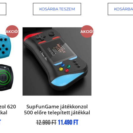
KOSÁRBA TESZEM
KOSÁRBA
AKCIÓ!
AKCIÓ!
zol 620
SupFunGame játékkonzol
kkal
500 előre telepített játékkal
t
12.990
Ft
11.490
Ft