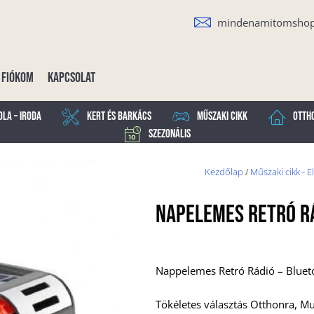
mindenamitomsho
Fiókom
Kapcsolat
ola – Iroda
Kert és Barkács
Műszaki cikk
Otth
Szezonális
Kezdőlap
/
Műszaki cikk - E
Napelemes Retró R
Nappelemes Retró Rádió – Bluet
Tökéletes választás Otthonra, M