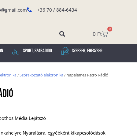
p@gmail.com
+36 70 / 884-6434
0
0
Ft
on
Sport, Szabadidő
Szépség, Egészség
lektronika
/
Szórakoztató elektronika
/ Napelemes Retró Rádió
ádió
oothos Média Lejátszó
unkahelyre Nyaralásra, egyébként kikapcsolódások