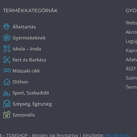
TERMÉKKATEGÓRIÁK
GYO
Web
Állattartás
Akci
Gyermekeknek
Legú
Iskola – Iroda
Kapcs
Adatv
Kert és Barkács
ÁSZF
Műszaki cikk
Száml
Otthon
Termé
Sport, Szabadidő
Szépség, Egészség
Szezonális
4 – TOMSHOP – Minden jog fenntartva | Készítette:
HG WEB Kft.