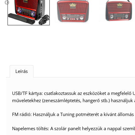
Leírás
USB/TF kártya: csatlakoztassuk az eszközöket a megfelelő 
műveletekhez (zeneszámléptetés, hangerő stb.) használjuk a 
FM rádió: Használjuk a Tuning potméterét a kívánt állomás 
Napelemes töltés: A szolár panelt helyezzük a nappal szembe,