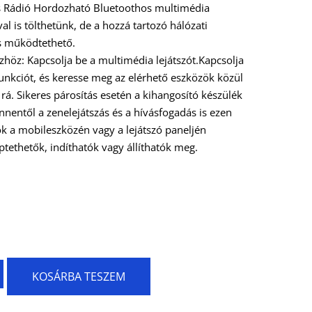
s Rádió Hordozható Bluetoothos multimédia
al is tölthetünk, de a hozzá tartozó hálózati
is működtethető.
zhöz: Kapcsolja be a multimédia lejátszót.Kapcsolja
unkciót, és keresse meg az elérhető eszközök közül
rá. Sikeres párosítás esetén a kihangosító készülék
Innentől a zenelejátszás és a hívásfogadás is ezen
ok a mobileszközén vagy a lejátszó paneljén
ptethetők, indíthatók vagy állíthatók meg.
KOSÁRBA TESZEM