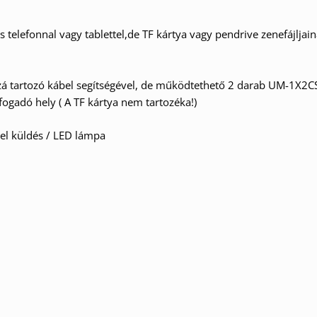
telefonnal vagy tablettel,de TF kártya vagy pendrive zenefájljaina
zá tartozó kábel segítségével, de működtethető 2 darab UM-1X2CS
ogadó hely ( A TF kártya nem tartozéka!)
jel küldés / LED lámpa