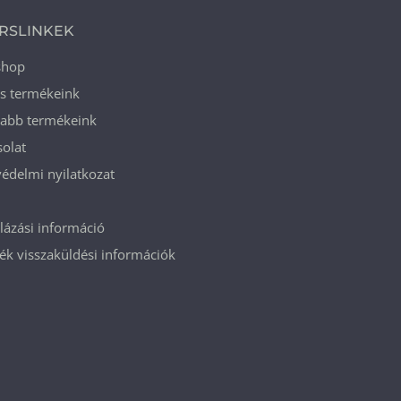
RSLINKEK
shop
ós termékeink
jabb termékeink
olat
édelmi nyilatkozat
ázási információ
k visszaküldési információk