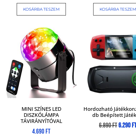
KOSÁRBA TESZEM
KOSÁRBA TESZEM
MINI SZÍNES LED
Hordozható Játékkon
DISZKÓLÁMPA
db Beépített Játé
TÁVIRÁNYÍTÓVAL
6.890
Ft
6.290
F
4.690
Ft