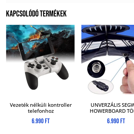
KAPCSOLÓDÓ TERMÉKEK
Vezeték nélküli kontroller
UNVERZÁLIS SEG
telefonhoz
HOWERBOARD TÖ
6.990
Ft
6.990
Ft