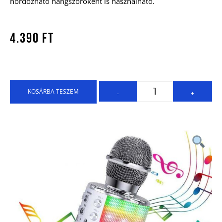
hordozható hangszóróként is használható.
4.390
Ft
KOSÁRBA TESZEM
-
+