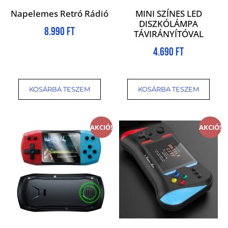
Napelemes Retró Rádió
MINI SZÍNES LED
DISZKÓLÁMPA
8.990
Ft
TÁVIRÁNYÍTÓVAL
4.690
Ft
KOSÁRBA TESZEM
KOSÁRBA TESZEM
AKCIÓ!
AKCIÓ!