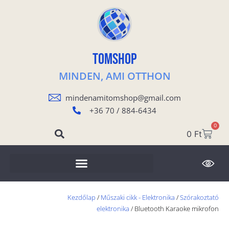
TOMSHOP
MINDEN, AMI OTTHON
mindenamitomshop@gmail.com
+36 70 / 884-6434
0
0
Ft
Kezdőlap
/
Műszaki cikk - Elektronika
/
Szórakoztató
elektronika
/ Bluetooth Karaoke mikrofon