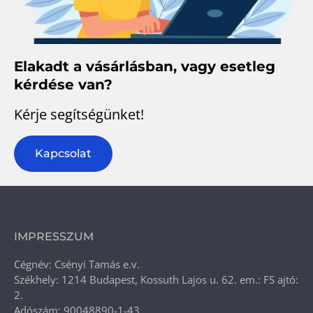
Elakadt a vásárlásban, vagy esetleg
kérdése van?
Kérje segítségünket!
Kapcsolat
IMPRESSZUM
Cégnév: Csényi Tamás e.v.
Székhely: 1214 Budapest, Kossuth Lajos u. 62. em.: FS ajtó:
2.
Adószám: 90048890-1-43