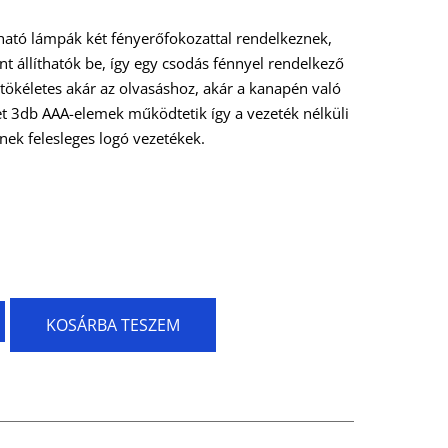
ítható lámpák két fényerőfokozattal rendelkeznek,
nt állíthatók be, így egy csodás fénnyel rendelkező
tökéletes akár az olvasáshoz, akár a kanapén való
et 3db AAA-elemek működtetik így a vezeték nélküli
ek felesleges logó vezetékek.
KOSÁRBA TESZEM