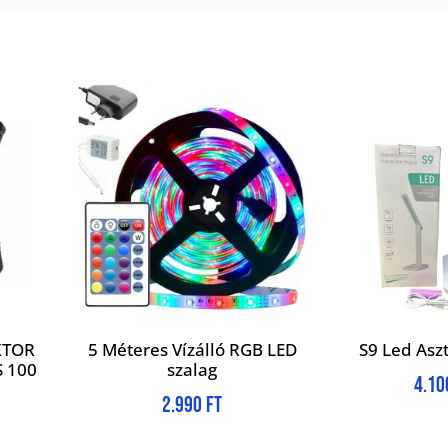
KTOR
5 Méteres Vízálló RGB LED
S9 Led Asz
 100
szalag
4.1
2.990
Ft