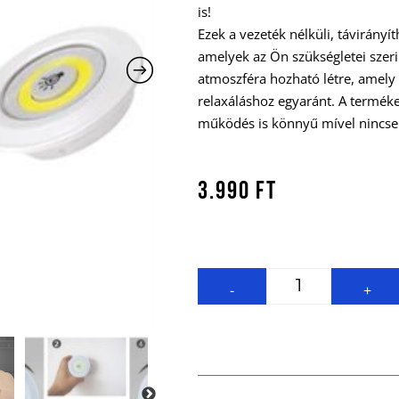
is!
Ezek a vezeték nélküli, távirány
amelyek az Ön szükségletei szeri
atmoszféra hozható létre, amely 
relaxáláshoz egyaránt. A termék
működés is könnyű mível nincsen
3.990
Ft
-
+