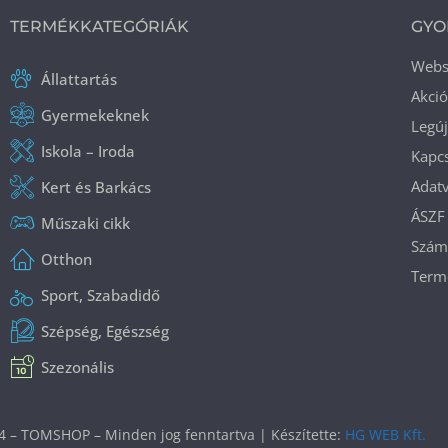
TERMÉKKATEGÓRIÁK
GYO
Web
Állattartás
Akci
Gyermekeknek
Legú
Iskola – Iroda
Kapcs
Adatv
Kert és Barkács
ÁSZF
Műszaki cikk
Száml
Otthon
Termé
Sport, Szabadidő
Szépség, Egészség
Szezonális
4 – TOMSHOP – Minden jog fenntartva | Készítette:
HG WEB Kft.