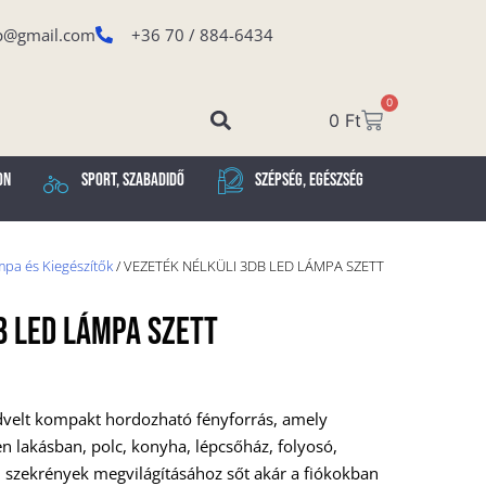
p@gmail.com
+36 70 / 884-6434
0
0
Ft
on
Sport, Szabadidő
Szépség, Egészség
pa és Kiegészítők
/ VEZETÉK NÉLKÜLI 3DB LED LÁMPA SZETT
B LED LÁMPA SZETT
dvelt kompakt hordozható fényforrás, amely
n lakásban, polc, konyha, lépcsőház, folyosó,
, szekrények megvilágításához sőt akár a fiókokban