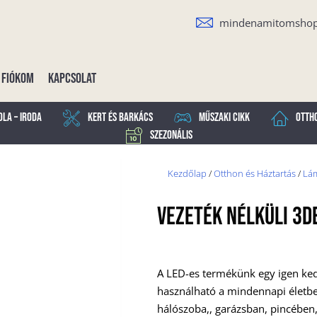
mindenamitomsho
Fiókom
Kapcsolat
ola – Iroda
Kert és Barkács
Műszaki cikk
Otth
Szezonális
Kezdőlap
/
Otthon és Háztartás
/
Lám
VEZETÉK NÉLKÜLI 3D
A LED-es termékünk egy igen ke
használható a mindennapi életbe
hálószoba,, garázsban, pincében