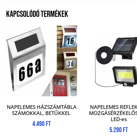
KAPCSOLÓDÓ TERMÉKEK
NAPELEMES HÁZSZÁMTÁBLA
NAPELEMES REFLE
SZÁMOKKAL, BETŰKKEL
MOZGÁSÉRZÉKELŐS
LED-es
4.490
Ft
5.290
Ft