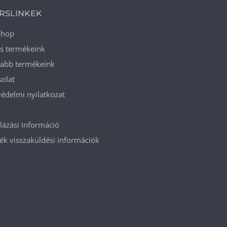
RSLINKEK
shop
ós termékeink
jabb termékeink
olat
édelmi nyilatkozat
ázási információ
k visszaküldési információk