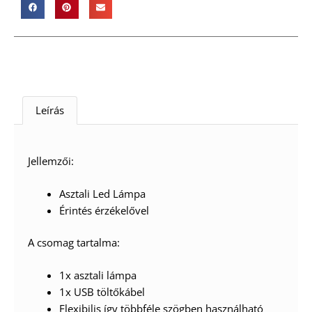
Leírás
Jellemzői:
Asztali Led Lámpa
Érintés érzékelővel
A csomag tartalma:
1x asztali lámpa
1x USB töltőkábel
Flexibilis így többféle szögben használható