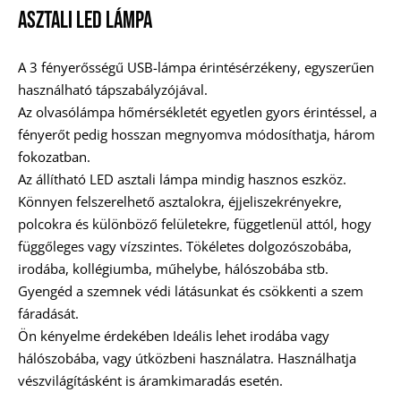
Asztali Led Lámpa
A 3 fényerősségű USB-lámpa érintésérzékeny, egyszerűen
használható tápszabályzójával.
Az olvasólámpa hőmérsékletét egyetlen gyors érintéssel, a
fényerőt pedig hosszan megnyomva módosíthatja, három
fokozatban.
Az állítható LED asztali lámpa mindig hasznos eszköz.
Könnyen felszerelhető asztalokra, éjjeliszekrényekre,
polcokra és különböző felületekre, függetlenül attól, hogy
függőleges vagy vízszintes. Tökéletes dolgozószobába,
irodába, kollégiumba, műhelybe, hálószobába stb.
Gyengéd a szemnek védi látásunkat és csökkenti a szem
fáradását.
Ön kényelme érdekében Ideális lehet irodába vagy
hálószobába, vagy útközbeni használatra. Használhatja
vészvilágításként is áramkimaradás esetén.