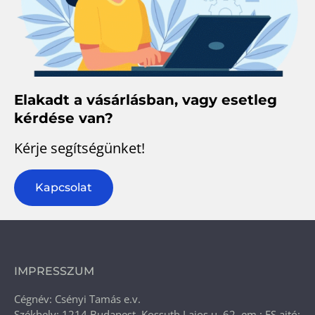
Elakadt a vásárlásban, vagy esetleg
kérdése van?
Kérje segítségünket!
Kapcsolat
IMPRESSZUM
Cégnév: Csényi Tamás e.v.
Székhely: 1214 Budapest, Kossuth Lajos u. 62. em.: FS ajtó: