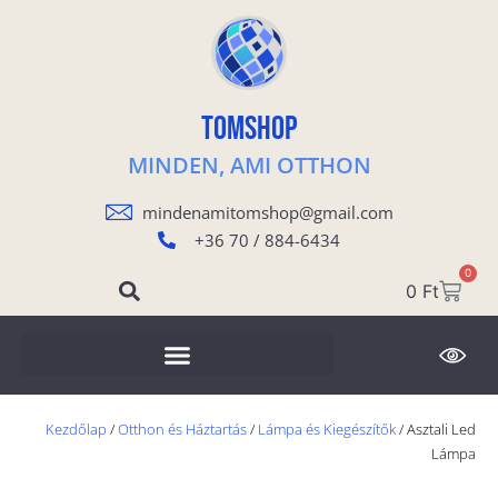
TOMSHOP
MINDEN, AMI OTTHON
mindenamitomshop@gmail.com
+36 70 / 884-6434
0
0
Ft
Kezdőlap
/
Otthon és Háztartás
/
Lámpa és Kiegészítők
/ Asztali Led
Lámpa