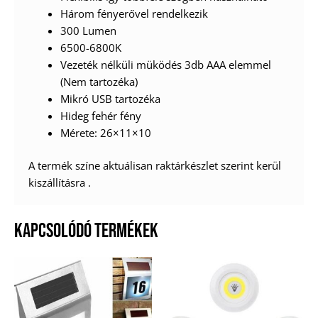
Három fényerővel rendelkezik
300 Lumen
6500-6800K
Vezeték nélküli müködés 3db AAA elemmel
(Nem tartozéka)
Mikró USB tartozéka
Hideg fehér fény
Mérete: 26×11×10
A termék színe aktuálisan raktárkészlet szerint kerül
kiszállításra .
KAPCSOLÓDÓ TERMÉKEK