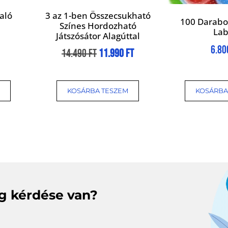
aló
3 az 1-ben Összecsukható
100 Darab
Színes Hordozható
La
Játszósátor Alagúttal
6.8
14.490
Ft
11.990
Ft
KOSÁRBA TESZEM
KOSÁRBA
eg kérdése van?