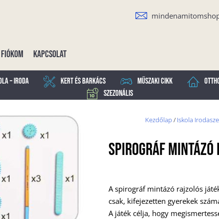
mindenamitomsho
Fiókom
Kapcsolat
ola – Iroda
Kert és Barkács
Műszaki cikk
Otth
Szezonális
Kezdőlap
/
Iskola Irodasze
Spirográf Mintázó 
A spirográf mintázó rajzolós ját
csak, kifejezetten gyerekek szám
A játék célja, hogy megismertess