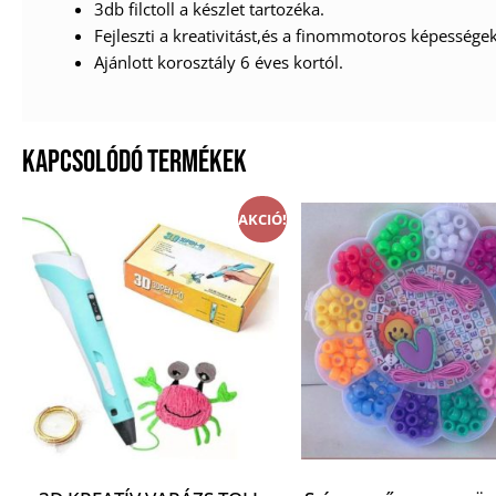
3db filctoll a készlet tartozéka.
Fejleszti a kreativitást,és a finommotoros képességek
Ajánlott korosztály 6 éves kortól.
KAPCSOLÓDÓ TERMÉKEK
AKCIÓ!