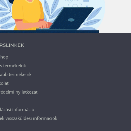
RSLINKEK
shop
ós termékeink
jabb termékeink
olat
édelmi nyilatkozat
ázási információ
k visszaküldési információk