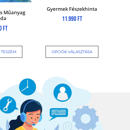
Gyermek Fészekhinta
os Műanyag
bda
11.990
Ft
00
Ft
 TESZEM
OPCIÓK VÁLASZTÁSA