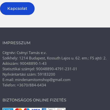
Kapcsolat
IMPRESSZUM
Cégnév: Csényi Tamás e.v.
Székhely: 1214 Budapest, Kossuth Lajos u. 62. em.: FS ajtó: 2.
Adószám: 90048890-1-43
Statisztikai számjel: 90048890-4791-231-01
Nyilvántartási szám: 59183200
E-mail: mindenamitomshop@gmail.com
Telefon: +3670/884-6434
BIZTONSÁGOS ONLINE FIZETÉS