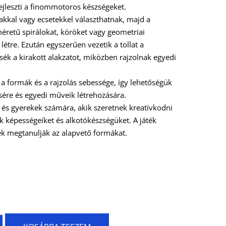
jleszti a finommotoros készségeket.
akkal vagy ecsetekkel választhatnak, majd a
éretű spirálokat, köröket vagy geometriai
étre. Ezután egyszerűen vezetik a tollat a
sék a kirakott alakzatot, miközben rajzolnak egyedi
 a formák és a rajzolás sebessége, így lehetőségük
zésére és egyedi műveik létrehozására.
ek és gyerekek számára, akik szeretnek kreatívkodni
ik képességeiket és alkotókészségüket. A játék
ek megtanulják az alapvető formákat.