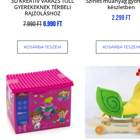
3D KREATÍV VARÁZS TOLL
Színes műanyag gyön
GYEREKEKNEK TÉRBELI
készletben
RAJZOLÁSHOZ
2.299
Ft
7.990
Ft
6.990
Ft
KOSÁRBA TESZEM
KOSÁRBA TESZEM