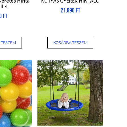
Keretes Hinta
KUTYÁS GYEREK HINTALÓ
llel
21.990
Ft
00
Ft
 TESZEM
KOSÁRBA TESZEM