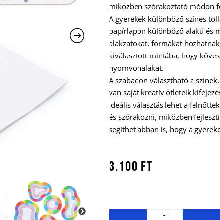
miközben szórakoztató módon fe
A gyerekek különböző színes toll
papírlapon különböző alakú és m
alakzatokat, formákat hozhatnak l
kiválasztott mintába, hogy köves
nyomvonalakat.
A szabadon választható a színek,
van saját kreatív ötleteik kifeje
Ideális választás lehet a felnőtt
és szórakozni, miközben fejleszt
segíthet abban is, hogy a gyerek
3.100
Ft