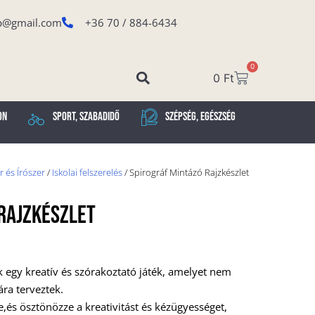
p@gmail.com
+36 70 / 884-6434
0
0
Ft
on
Sport, Szabadidő
Szépség, Egészség
r és Írószer
/
Iskolai felszerelés
/ Spirográf Mintázó Rajzkészlet
Rajzkészlet
ék egy kreatív és szórakoztató játék, amelyet nem
ára terveztek.
e,és ösztönözze a kreativitást és kézügyességet,