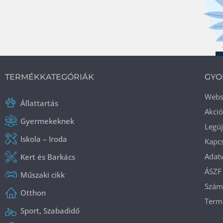
TERMÉKKATEGÓRIÁK
GYO
Web
Állattartás
Akci
Gyermekeknek
Legú
Iskola – Iroda
Kapcs
Adatv
Kert és Barkács
ÁSZF
Műszaki cikk
Száml
Otthon
Termé
Sport, Szabadidő