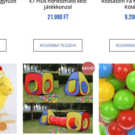
gyfűző
X7 Plus hordozható kézi
Rózsaszín Fa 
játékkonzol
Köté
21.990
Ft
9.2
KOSÁRBA TESZEM
KOSÁRBA
AKCIÓ!