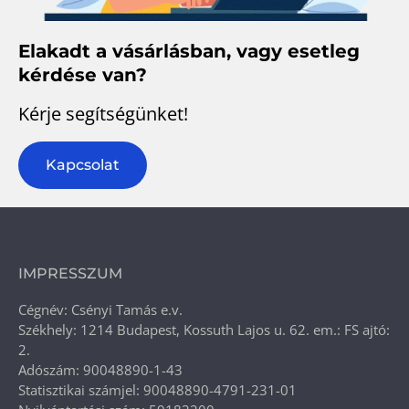
Elakadt a vásárlásban, vagy esetleg
kérdése van?
Kérje segítségünket!
Kapcsolat
IMPRESSZUM
Cégnév: Csényi Tamás e.v.
Székhely: 1214 Budapest, Kossuth Lajos u. 62. em.: FS ajtó:
2.
Adószám: 90048890-1-43
Statisztikai számjel: 90048890-4791-231-01