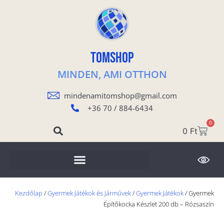
TOMSHOP
MINDEN, AMI OTTHON
mindenamitomshop@gmail.com
+36 70 / 884-6434
0
0
Ft
Kezdőlap
/
Gyermek Játékok és Járművek
/
Gyermek Játékok
/ Gyermek
Építőkocka Készlet 200 db – Rózsaszín