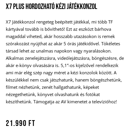
X7 Plus Hordozható Kézi Játékkonzol
X7 Játékkonzol rengeteg beépített játékkal, mi több TF
kártyával tovább is bővíthető! Ezt az eszközt bárhova
magaddal viheted, akár hosszabb utazásokon is remek
szórakozást nyújthat az akár 5 órás játékidővel. Tökéletes
társad lehet az unalmas napokon vagy nyaralásokon.
Alkalmas zenelejátszásra, videólejátszásra, böngészésre, de
akár e-könyv olvasására is. 5,1”-os kijelzővel rendelkezik
ami már elég szép nagy méret a kézi konzolok között. A
készülékkel nem csak játszhatunk, hanem böngészhetünk,
filmet nézhetünk, zenét hallgathatunk, képeket
nézegethetünk, könyvet olvashatunk és fotókat
készíthetünk. Támogatja az AV kimenetet a televízióhoz!
21.990
Ft