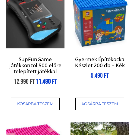
SupFunGame
Gyermek Építőkocka
játékkonzol 500 előre
Készlet 200 db – Kék
telepített játékkal
5.490
Ft
12.990
Ft
11.490
Ft
KOSÁRBA TESZEM
KOSÁRBA TESZEM