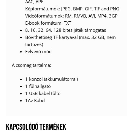
AAC, APE
Képformátumok: JPEG, BMP, GIF, TIF and PNG
Videóformátumok: RM, RMVB, AVI, MP4, 3GP
E-book formátum: TXT
8, 16, 32, 64, 128 bites játék támogatás
Bővíthetőség TF kártyával (max. 32 GB, nem
tartozék)
Felvevő mód
A csomag tartalma:
1 konzol (akkumulátorral)
1 fülhallgató
1 USB kábel töltő
1Av Kábel
KAPCSOLÓDÓ TERMÉKEK