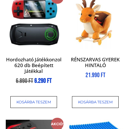
Hordozható Játékkonzol
RÉNSZARVAS GYEREK
620 db Beépített
HINTALÓ
Játékkal
21.990
Ft
6.890
Ft
6.290
Ft
KOSÁRBA TESZEM
KOSÁRBA TESZEM
AKCIÓ!