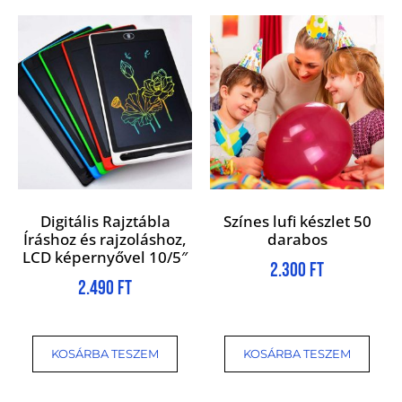
Digitális Rajztábla
Színes lufi készlet 50
Íráshoz és rajzoláshoz,
darabos
LCD képernyővel 10/5″
2.300
Ft
2.490
Ft
KOSÁRBA TESZEM
KOSÁRBA TESZEM