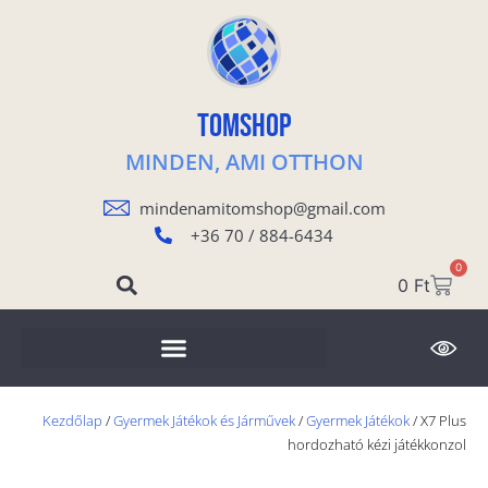
TOMSHOP
MINDEN, AMI OTTHON
mindenamitomshop@gmail.com
+36 70 / 884-6434
0
0
Ft
Kezdőlap
/
Gyermek Játékok és Járművek
/
Gyermek Játékok
/ X7 Plus
hordozható kézi játékkonzol