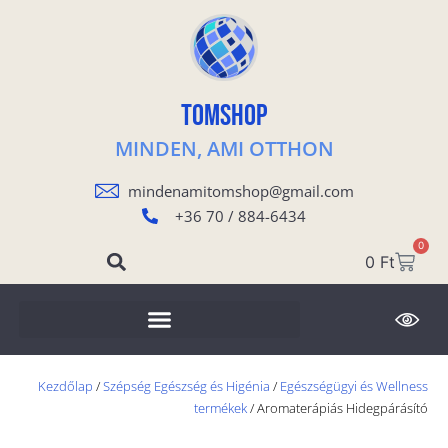
TOMSHOP
MINDEN, AMI OTTHON
mindenamitomshop@gmail.com
+36 70 / 884-6434
0
0
Ft
Kezdőlap
/
Szépség Egészség és Higénia
/
Egészségügyi és Wellness
termékek
/ Aromaterápiás Hidegpárásító