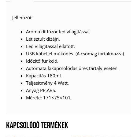
Jellemzői:
Aroma diffúzor led világítással.
Letisztult dizájn.
Led világítással ellátott.
USB kábellel működés. (A csomag tartalmazza)
Időzítő funkció.
Automata kikapcsolódás üres tartály esetén.
Kapacitás 180ml.
Teljesítmény 4 Watt.
Anyag PP,ABS.
Mérete: 171×75×101.
KAPCSOLÓDÓ TERMÉKEK