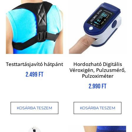
Testtartásjavító hátpánt
Hordozható Digitális
Véroxigén, Pulzusmérő,
2.499
Ft
Pulzoximéter
2.990
Ft
KOSÁRBA TESZEM
KOSÁRBA TESZEM