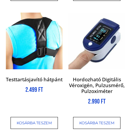
Testtartásjavító hátpánt
Hordozható Digitális
Véroxigén, Pulzusmérő,
2.499
Ft
Pulzoximéter
2.990
Ft
KOSÁRBA TESZEM
KOSÁRBA TESZEM