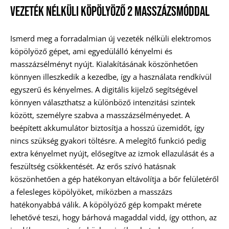
Vezeték Nélküli Köpölyöző 2 Masszázsmóddal
Ismerd meg a forradalmian új vezeték nélküli elektromos
köpölyöző gépet, ami egyedülálló kényelmi és
masszázsélményt nyújt. Kialakításának köszönhetően
könnyen illeszkedik a kezedbe, így a használata rendkívül
egyszerű és kényelmes. A digitális kijelző segítségével
könnyen választhatsz a különböző intenzitási szintek
között, személyre szabva a masszázsélményedet. A
beépített akkumulátor biztosítja a hosszú üzemidőt, így
nincs szükség gyakori töltésre. A melegítő funkció pedig
extra kényelmet nyújt, elősegítve az izmok ellazulását és a
feszültség csökkentését. Az erős szívó hatásnak
köszönhetően a gép hatékonyan eltávolítja a bőr felületéről
a felesleges köpölyöket, miközben a masszázs
hatékonyabbá válik. A köpölyöző gép kompakt mérete
lehetővé teszi, hogy bárhová magaddal vidd, így otthon, az