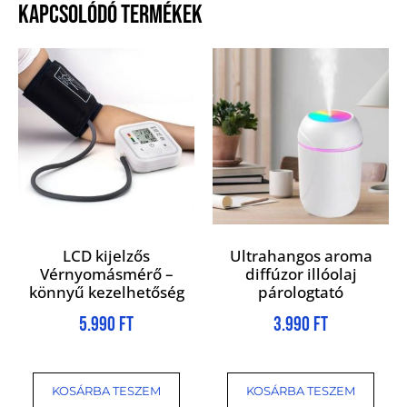
KAPCSOLÓDÓ TERMÉKEK
LCD kijelzős
Ultrahangos aroma
Vérnyomásmérő –
diffúzor illóolaj
könnyű kezelhetőség
párologtató
5.990
Ft
3.990
Ft
KOSÁRBA TESZEM
KOSÁRBA TESZEM