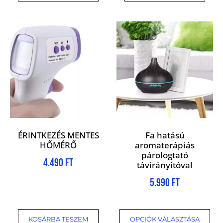
ÉRINTKEZÉS MENTES
Fa hatású
HŐMÉRŐ
aromaterápiás
párologtató
4.490
Ft
távirányítóval
5.990
Ft
KOSÁRBA TESZEM
OPCIÓK VÁLASZTÁSA