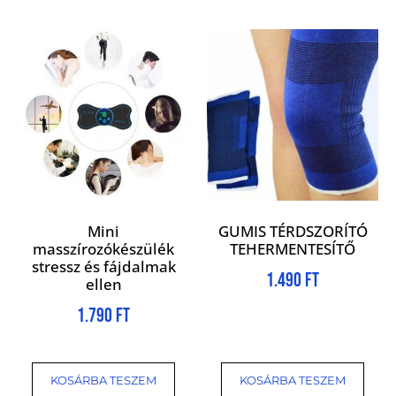
Mini
GUMIS TÉRDSZORÍTÓ
masszírozókészülék
TEHERMENTESÍTŐ
stressz és fájdalmak
1.490
Ft
ellen
1.790
Ft
KOSÁRBA TESZEM
KOSÁRBA TESZEM