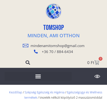
TOMSHOP
MINDEN, AMI OTTHON
mindenamitomshop@gmail.com
+36 70 / 884-6434
0
0
Ft
Kezdőlap
/
Szépség Egészség és Higénia
/
Egészségügyi és Wellness
termékek
/ Vezeték nélküli köpölyöző 2 masszázsmóddal