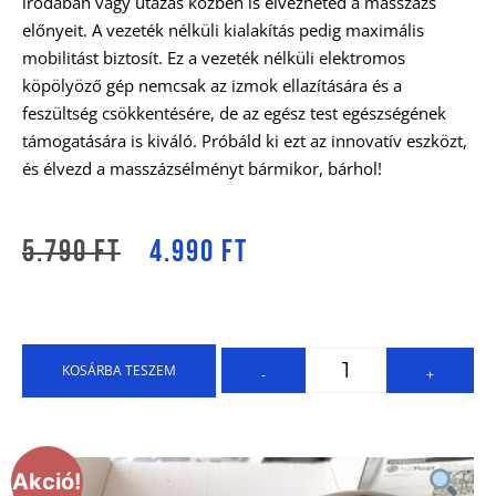
irodában vagy utazás közben is élvezheted a masszázs
előnyeit. A vezeték nélküli kialakítás pedig maximális
mobilitást biztosít. Ez a vezeték nélküli elektromos
köpölyöző gép nemcsak az izmok ellazítására és a
feszültség csökkentésére, de az egész test egészségének
támogatására is kiváló. Próbáld ki ezt az innovatív eszközt,
és élvezd a masszázsélményt bármikor, bárhol!
5.790
Ft
4.990
Ft
KOSÁRBA TESZEM
-
+
Akció!