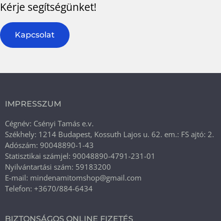
Kérje segítségünket!
Kapcsolat
IMPRESSZUM
Cégnév: Csényi Tamás e.v.
Székhely: 1214 Budapest, Kossuth Lajos u. 62. em.: FS ajtó: 2.
Adószám: 90048890-1-43
Statisztikai számjel: 90048890-4791-231-01
Nyilvántartási szám: 59183200
E-mail: mindenamitomshop@gmail.com
Telefon: +3670/884-6434
BIZTONSÁGOS ONLINE FIZETÉS