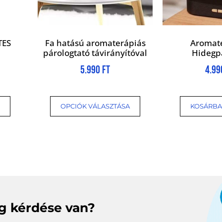
TES
Fa hatású aromaterápiás
Aromat
párologtató távirányítóval
Hidegp
5.990
Ft
4.9
OPCIÓK VÁLASZTÁSA
KOSÁRBA
eg kérdése van?