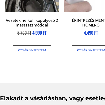
Vezeték nélküli köpölyöző 2
ÉRINTKEZÉS MEN
masszázsmóddal
HŐMÉRŐ
5.790
Ft
4.990
Ft
4.490
Ft
KOSÁRBA TESZEM
KOSÁRBA TESZEM
Elakadt a vásárlásban, vagy esetl