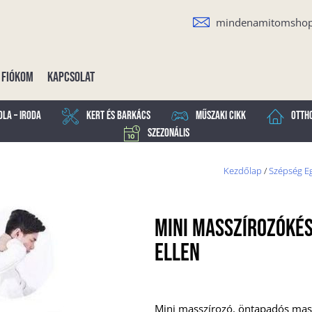
mindenamitomsho
Fiókom
Kapcsolat
ola – Iroda
Kert és Barkács
Műszaki cikk
Otth
Szezonális
Kezdőlap
/
Szépség Eg
Mini Masszírozókés
Ellen
Mini masszírozó, öntapadós massz