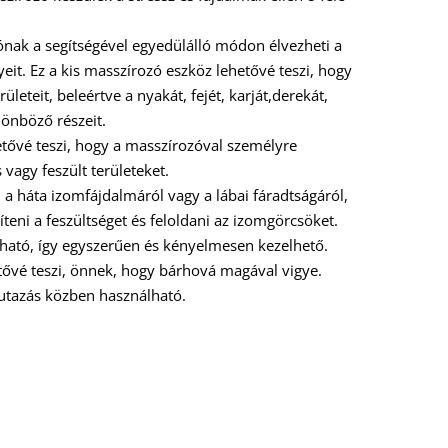
ónak a segítségével egyedülálló módon élvezheti a
nyeit. Ez a kis masszírozó eszköz lehetővé teszi, hogy
leteit, beleértve a nyakát, fejét, karját,derekát,
ülönböző részeit.
tővé teszi, hogy a masszírozóval személyre
vagy feszült területeket.
a háta izomfájdalmáról vagy a lábai fáradtságáról,
teni a feszültséget és feloldani az izomgörcsöket.
ató, így egyszerűen és kényelmesen kezelhető.
ővé teszi, önnek, hogy bárhová magával vigye.
utazás közben használható.