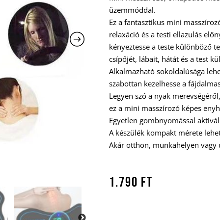
üzemmóddal.
Ez a fantasztikus mini masszíroz
relaxáció és a testi ellazulás elő
kényeztesse a teste különböző terü
csípőjét, lábait, hátát és a test k
Alkalmazható sokoldalúsága lehe
szabottan kezelhesse a fájdalmas 
Legyen szó a nyak merevségéről, 
ez a mini masszírozó képes enyhí
Egyetlen gombnyomással aktiválh
A készülék kompakt mérete lehet
Akár otthon, munkahelyen vagy 
1.790
Ft