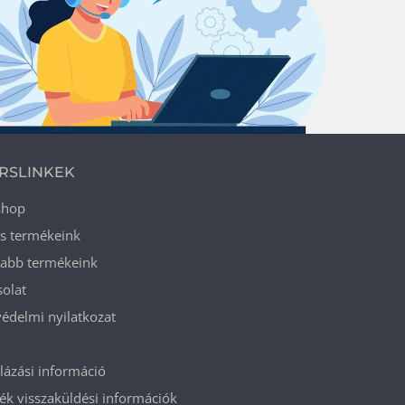
RSLINKEK
shop
ós termékeink
jabb termékeink
olat
édelmi nyilatkozat
ázási információ
k visszaküldési információk