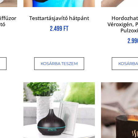
iffúzor
Testtartásjavító hátpánt
Hordozható
ató
Véroxigén, 
2.499
Ft
Pulzox
2.9
KOSÁRBA TESZEM
KOSÁRBA