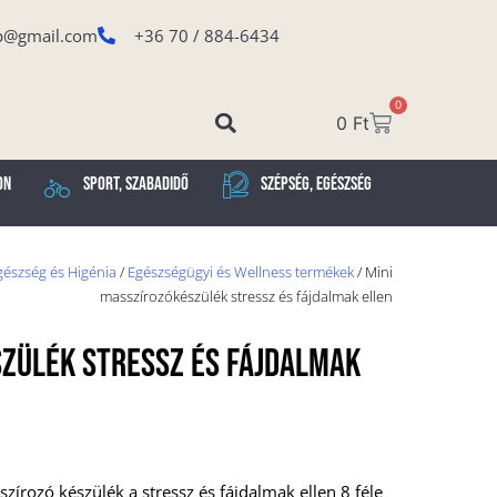
p@gmail.com
+36 70 / 884-6434
0
0
Ft
on
Sport, Szabadidő
Szépség, Egészség
észség és Higénia
/
Egészségügyi és Wellness termékek
/ Mini
masszírozókészülék stressz és fájdalmak ellen
zülék Stressz És Fájdalmak
írozó készülék a stressz és fájdalmak ellen 8 féle