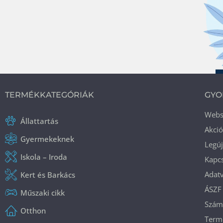
TERMÉKKATEGÓRIÁK
GYO
Web
Állattartás
Akci
Gyermekeknek
Legú
Iskola – Iroda
Kapcs
Adatv
Kert és Barkács
ÁSZF
Műszaki cikk
Száml
Otthon
Termé