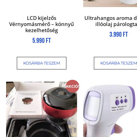
LCD kijelzős
Ultrahangos aroma d
Vérnyomásmérő – könnyű
illóolaj párologt
kezelhetőség
3.990
Ft
5.990
Ft
KOSÁRBA TESZEM
KOSÁRBA TESZEM
AKCIÓ!