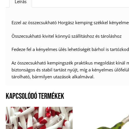
Leírás
Ezzel az összecsukható Horgász kemping székkel kényelmes
Összecsukható kivitel könnyű szállításhoz és tároláshoz
Fedeze fel a kényelmes ülés lehetőségét bárhol is tartózko
Az összecsukható kempingszék praktikus megoldást kínál m
biztonságos és stabil tartást nyújt, míg a kényelmes ülőfel
tárolható, bármilyen utazások alkalmával.
KAPCSOLÓDÓ TERMÉKEK