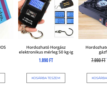
MOS
Hordozható Horgász
Hordozhat
elektronikus mérleg 50 kg-ig
gáz
1.890
Ft
7.990
Ft
KOSÁRBA TESZEM
KOSÁRBA