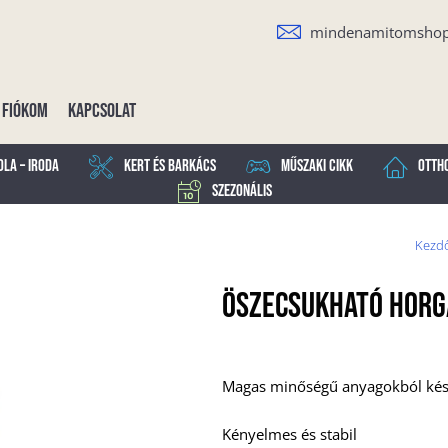
mindenamitomsho
Fiókom
Kapcsolat
ola – Iroda
Kert és Barkács
Műszaki cikk
Otth
Szezonális
Kezd
Öszecsukható Horg
Magas minőségű anyagokból kés
Kényelmes és stabil