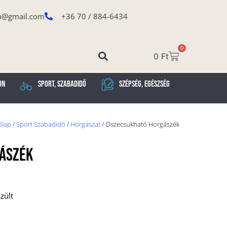
p@gmail.com
+36 70 / 884-6434
0
0
Ft
on
Sport, Szabadidő
Szépség, Egészség
őlap
/
Sport Szabadidő
/
Horgászat
/ Öszecsukható Horgászék
ászék
zült