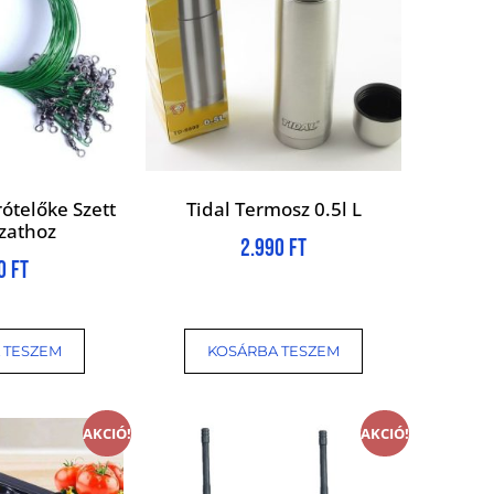
ótelőke Szett
Tidal Termosz 0.5l L
zathoz
2.990
Ft
90
Ft
 TESZEM
KOSÁRBA TESZEM
AKCIÓ!
AKCIÓ!