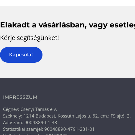
Elakadt a vásárlásban, vagy esetl
Kérje segítségünket!
Kapcsolat
IMPRESSZUM
Cégnév: Csényi Tamás e.v.
Székhely: 1214 Budapest, Kossuth Lajos u. 62. em.: FS ajtó: 2.
Adószám: 90048890-1-43
Statisztikai számjel: 90048890-4791-231-01