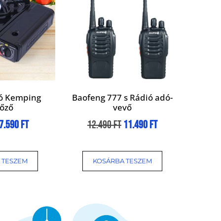
ó Kemping
Baofeng 777 s Rádió adó-
főző
vevő
7.590
Ft
12.490
Ft
11.490
Ft
 TESZEM
KOSÁRBA TESZEM