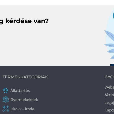
eg kérdése van?
TERMÉKKATEGÓRIÁK
GYO
Web
Állattartás
Akci
Gyermekeknek
Legú
Iskola – Iroda
Kapcs