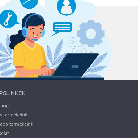
RSLINKEK
shop
ós termékeink
jabb termékeink
olat