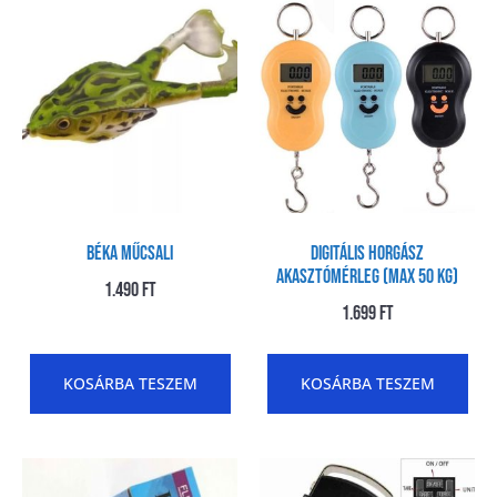
Béka műcsali
Digitális Horgász
akasztómérleg (max 50 kg)
1.490
Ft
1.699
Ft
KOSÁRBA TESZEM
KOSÁRBA TESZEM