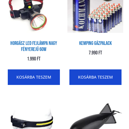
HORGÁSZ LED FEJLÁMPA NAGY
Kemping gázpalack
FÉNYEREJŰ 60W
7.990
Ft
1.990
Ft
KOSÁRBA TESZEM
KOSÁRBA TESZEM