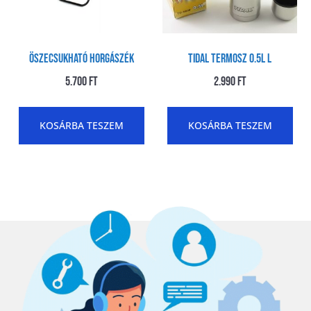
Öszecsukható Horgászék
Tidal Termosz 0.5l L
5.700
Ft
2.990
Ft
KOSÁRBA TESZEM
KOSÁRBA TESZEM