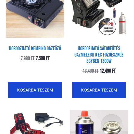
Hordozható Kemping gázfőző
Hordozható Sátorfűtés
gázmelegítő és Főzőeszköz
7.990
Ft
7.590
Ft
egyben 1300W
13.490
Ft
12.490
Ft
KOSÁRBA TESZEM
KOSÁRBA TESZEM