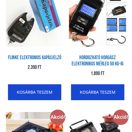
FLINKE ELEKTROMOS KAPÁSJELZŐ
Hordozható Horgász
elektronikus mérleg 50 kg-ig
2.390
Ft
1.890
Ft
KOSÁRBA TESZEM
KOSÁRBA TESZEM
Akció!
Akció!