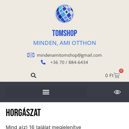
TOMSHOP
MINDEN, AMI OTTHON
mindenamitomshop@gmail.com
+36 70 / 884-6434
0
0
Ft
Horgászat
Mind a(z) 16 találat megjelenítve