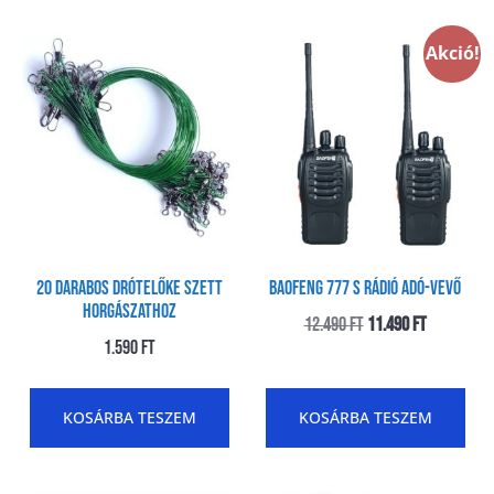
Akció!
20 Darabos Drótelőke Szett
Baofeng 777 s Rádió adó-vevő
Horgászathoz
12.490
Ft
11.490
Ft
1.590
Ft
KOSÁRBA TESZEM
KOSÁRBA TESZEM