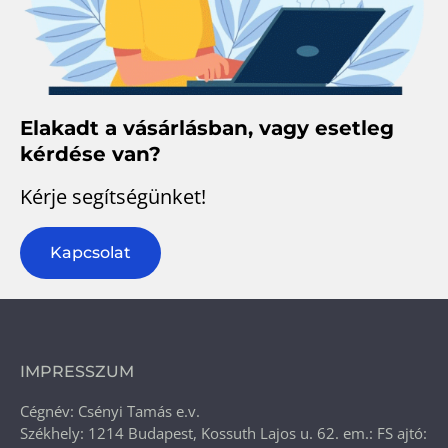
Elakadt a vásárlásban, vagy esetleg
kérdése van?
Kérje segítségünket!
Kapcsolat
IMPRESSZUM
Cégnév: Csényi Tamás e.v.
Székhely: 1214 Budapest, Kossuth Lajos u. 62. em.: FS ajtó: