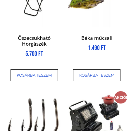
Öszecsukható
Béka műcsali
Horgászék
1.490
Ft
5.700
Ft
KOSÁRBA TESZEM
KOSÁRBA TESZEM
AKCIÓ!