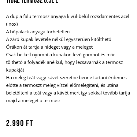
Tidal Termosz 0.5l L
A dupla falú termosz anyaga kívül-belül rozsdamentes acél
(inox)
A hőpalack anyaga törhetetlen
A záró kupak levétele nélkül egyszerűen kitölthető
Órákon át tartja a hideget vagy a meleget
Csak be kell nyomni a kupakon levő gombot és már
tölthető a folyadék anélkül, hogy lecsavarnák a termosz
kupakját
Ha meleg teát vagy kávét szeretne benne tartani érdemes
előtte a termoszt meleg vízzel előmelegíteni, és utána
beletölteni a teát vagy a kávét mert így sokkal tovább tartja
majd a meleget a termosz
2.990
Ft