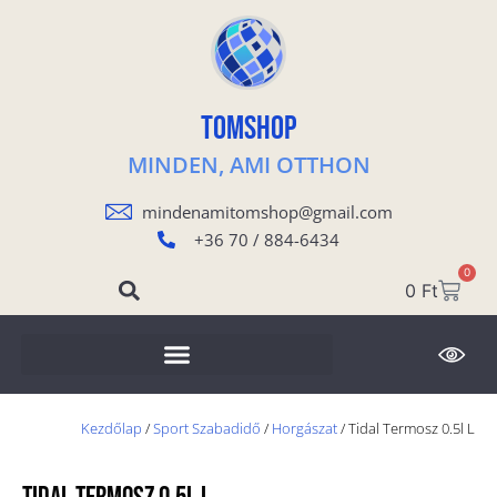
TOMSHOP
MINDEN, AMI OTTHON
mindenamitomshop@gmail.com
+36 70 / 884-6434
0
0
Ft
Kezdőlap
/
Sport Szabadidő
/
Horgászat
/ Tidal Termosz 0.5l L