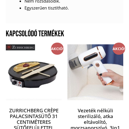
Nem rozsdásodik.
Egyszerűen tisztítható.
KAPCSOLÓDÓ TERMÉKEK
AKCIÓ!
AKCIÓ!
ZURRICHBERG CRÈPE
Vezeték nélküli
PALACSINTASÜTŐ 31
sterilizáló, atka
CENTIMÉTERES
eltávolító,
SÜTŐFELÜLETTEL
morzsaporszívó, 3in1