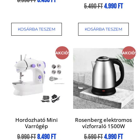
8.990
Ft
8.490
Ft
5.490
Ft
4.990
Ft
KOSÁRBA TESZEM
KOSÁRBA TESZEM
AKCIÓ!
AKCIÓ!
Hordozható Mini
Rosenberg elektromos
Varrógép
vízforraló 1500W
9.990
Ft
8.490
Ft
5.590
Ft
4.990
Ft