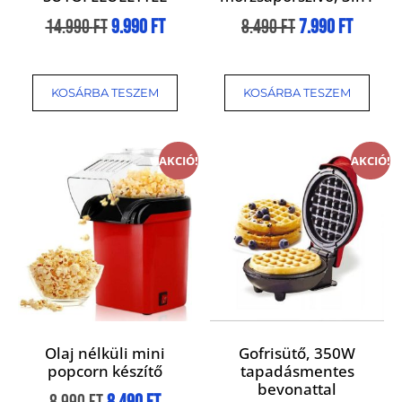
14.990
Ft
9.990
Ft
8.490
Ft
7.990
Ft
KOSÁRBA TESZEM
KOSÁRBA TESZEM
AKCIÓ!
AKCIÓ!
Olaj nélküli mini
Gofrisütő, 350W
popcorn készítő
tapadásmentes
bevonattal