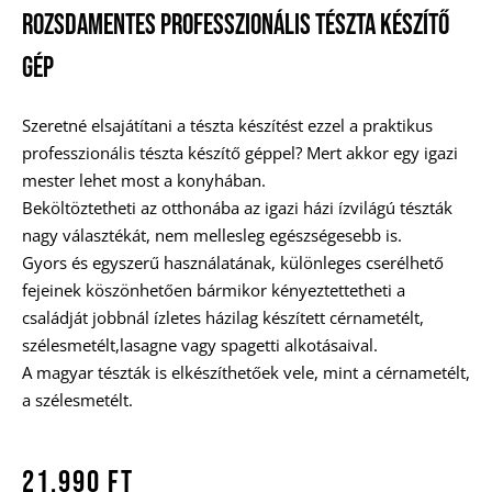
Rozsdamentes Professzionális Tészta Készítő
Gép
Szeretné elsajátítani a tészta készítést ezzel a praktikus
professzionális tészta készítő géppel? Mert akkor egy igazi
mester lehet most a konyhában.
Beköltöztetheti az otthonába az igazi házi ízvilágú tészták
nagy választékát, nem mellesleg egészségesebb is.
Gyors és egyszerű használatának, különleges cserélhető
fejeinek köszönhetően bármikor kényeztettetheti a
családját jobbnál ízletes házilag készített cérnametélt,
szélesmetélt,lasagne vagy spagetti alkotásaival.
A magyar tészták is elkészíthetőek vele, mint a cérnametélt,
a szélesmetélt.
21.990
Ft