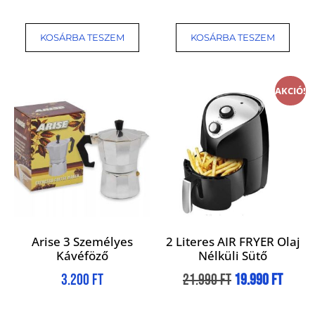
KOSÁRBA TESZEM
KOSÁRBA TESZEM
AKCIÓ!
Arise 3 Személyes
2 Literes AIR FRYER Olaj
Kávéföző
Nélküli Sütő
3.200
Ft
21.990
Ft
19.990
Ft