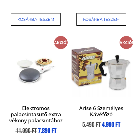
KOSÁRBA TESZEM
KOSÁRBA TESZEM
AKCIÓ!
AKCIÓ!
Elektromos
Arise 6 Személyes
palacsintasütő extra
Kávéfőző
vékony palacsintához
5.490
Ft
4.990
Ft
11.990
Ft
7.890
Ft