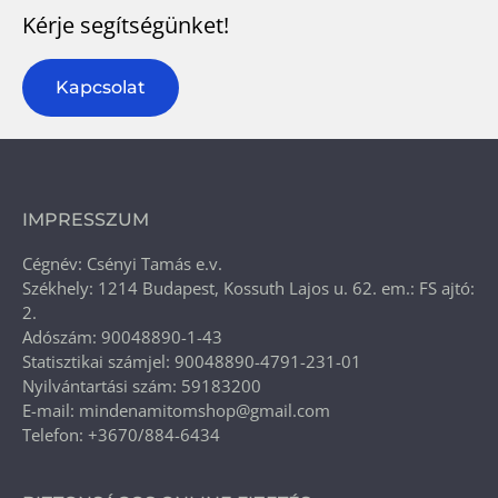
Kérje segítségünket!
Kapcsolat
IMPRESSZUM
Cégnév: Csényi Tamás e.v.
Székhely: 1214 Budapest, Kossuth Lajos u. 62. em.: FS ajtó:
2.
Adószám: 90048890-1-43
Statisztikai számjel: 90048890-4791-231-01
Nyilvántartási szám: 59183200
E-mail: mindenamitomshop@gmail.com
Telefon: +3670/884-6434