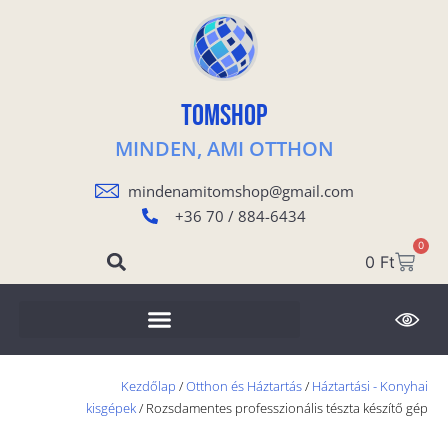
TOMSHOP
MINDEN, AMI OTTHON
mindenamitomshop@gmail.com
+36 70 / 884-6434
0
0
Ft
Kezdőlap
/
Otthon és Háztartás
/
Háztartási - Konyhai
kisgépek
/ Rozsdamentes professzionális tészta készítő gép